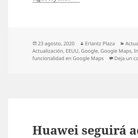
Publicado
Autor
Categ
23 agosto, 2020
Erlantz Plaza
Actua
el
Actualización
,
EEUU
,
Google
,
Google Maps
,
I
funcionalidad en Google Maps
Deja un c
Huawei seguirá a