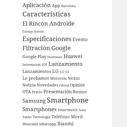
Aplicación
App
Barcelona
Características
El Rincón Androide
Energy Sistem
Especificaciones
Evento
Filtración
Google
Huawei
Google Play
Hardware
Lanzamiento
iOS
Información
LG
Lanzamientos
LG G4
Lo probamos
Nexus
Motorola
Noticia
Novedades
Opinión
Oficial
Presentación
OTA
Rumor
Precio
Smartphone
Samsung
Smartphones
Smartwatch
Sony
Teléfono Móvil
Tecnología
Tablet
Xiaomi
whatsapp
Wearable