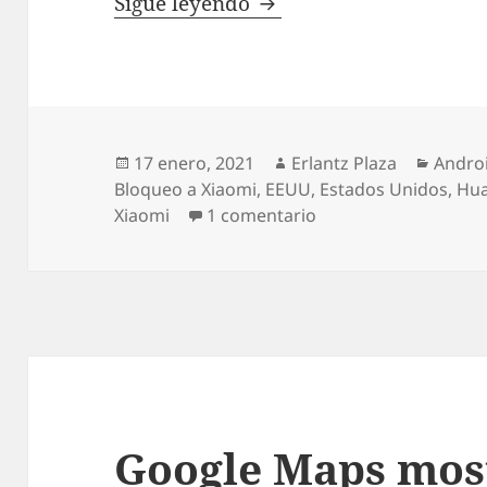
Estados Unidos bloque
Sigue leyendo
Publicado
Autor
Catego
17 enero, 2021
Erlantz Plaza
Andro
el
Bloqueo a Xiaomi
,
EEUU
,
Estados Unidos
,
Hu
en Estados Unidos b
Xiaomi
1 comentario
Google Maps mos