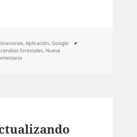
orías
Etiquetas
lizaciones
,
Aplicación
,
Google
ncendios forestales
,
Nueva
en Google Maps mostrará incendios forestales,
omentario
ctualizando