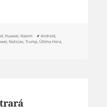
a a Xiaomi
rías
Etiquetas
id
,
Huawei
,
Xiaomi
Android
,
awei
,
Noticias
,
Trump
,
Última Hora
,
loquea a Xiaomi
trará