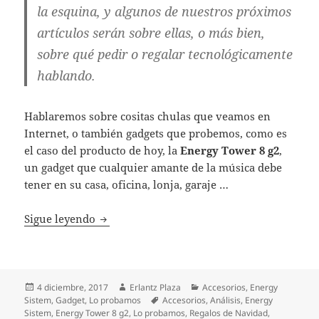
la esquina, y algunos de nuestros próximos
artículos serán sobre ellas, o más bien,
sobre qué pedir o regalar tecnológicamente
hablando.
Hablaremos sobre cositas chulas que veamos en
Internet, o también gadgets que probemos, como es
el caso del producto de hoy, la
Energy Tower 8 g2
,
un gadget que cualquier amante de la música debe
tener en su casa, oficina, lonja, garaje …
Energy Tower 8 g2, un regalo ideal para es
Sigue leyendo
Publicado
Autor
Categorías
4 diciembre, 2017
Erlantz Plaza
Accesorios
,
Energy
el
Etiquetas
Sistem
,
Gadget
,
Lo probamos
Accesorios
,
Análisis
,
Energy
Sistem
,
Energy Tower 8 g2
,
Lo probamos
,
Regalos de Navidad
,