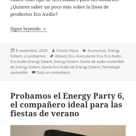
¿Quieres saber un poco más sobre la línea de
productos Eco Audio?
Energy Sistem apuesta por una línea de pro
Sigue leyendo
Publicado
Autor
Categorías
8 noviembre, 2020
Erlantz Plaza
Accesorios
,
Energy
el
Etiquetas
Sistem
,
Lo probamos
Altavoz Eco
,
Auriculares Eco
,
Eco Audio
,
Eco Audio Energy Sistem
,
Energy Sistem
,
Gama de audio sostenible
de Energy Sistem
,
Gama Eco Audio de Energy Sistem
,
Tecnología
en Energy Sistem apuesta por una líne
sostenible
Deja un comentario
Probamos el Energy Party 6,
el compañero ideal para las
fiestas de verano