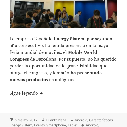
La empresa Española
Energy Sistem
, por segundo
año consecutivo, ha tenido presencia en la mayor
feria mundial de móviles, el
Mobile World
Congress
de Barcelona. Por supuesto, no ha querido
perder la oportunidad de la gran visibilidad que
otorga el congreso, y también
ha presentado
nuevos productos
tecnológicos.
Energy Sistem también aprovecha el MWC
Sigue leyendo
Publicado
Autor
Categorías
6 marzo, 2017
Erlantz Plaza
Android
,
Características
,
el
Etiquetas
Energy Sistem
,
Evento
,
Smartphone
,
Tablet
Android
,