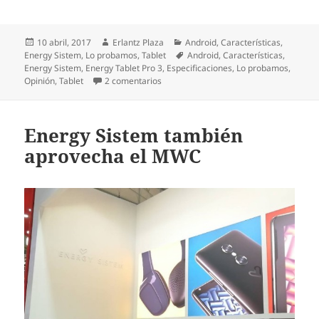
Publicado
Autor
Categorías
10 abril, 2017
Erlantz Plaza
Android
,
Características
,
el
Etiquetas
Energy Sistem
,
Lo probamos
,
Tablet
Android
,
Características
,
Energy Sistem
,
Energy Tablet Pro 3
,
Especificaciones
,
Lo probamos
,
en Energy Tablet Pro 3, todo lo que ne
Opinión
,
Tablet
2 comentarios
Energy Sistem también
aprovecha el MWC