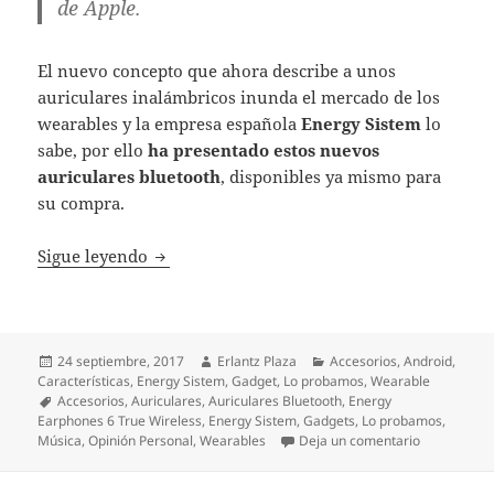
de Apple.
El nuevo concepto que ahora describe a unos
auriculares inalámbricos inunda el mercado de los
wearables y la empresa española
Energy Sistem
lo
sabe, por ello
ha presentado estos nuevos
auriculares bluetooth
, disponibles ya mismo para
su compra.
Energy Earphones 6 True Wireless, una gran
Sigue leyendo
Publicado
Autor
Categorías
24 septiembre, 2017
Erlantz Plaza
Accesorios
,
Android
,
el
Características
,
Energy Sistem
,
Gadget
,
Lo probamos
,
Wearable
Etiquetas
Accesorios
,
Auriculares
,
Auriculares Bluetooth
,
Energy
Earphones 6 True Wireless
,
Energy Sistem
,
Gadgets
,
Lo probamos
,
en Energy E
Música
,
Opinión Personal
,
Wearables
Deja un comentario