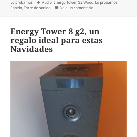
el
Etiquetas
Lo probamos
Audio
,
Energy Tower G2 Wood
,
Lo probamos
,
en Probamos la Energy To
Sonido
,
Torre de sonido
Deja un comentario
Energy Tower 8 g2, un
regalo ideal para estas
Navidades