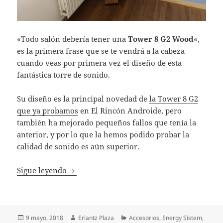
«Todo salón debería tener una
Tower 8 G2 Wood
«,
es la primera frase que se te vendrá a la cabeza
cuando veas por primera vez el diseño de esta
fantástica torre de sonido.
Su diseño es la principal novedad de
la Tower 8 G2
que ya probamos
en El Rincón Androide, pero
también ha mejorado pequeños fallos que tenía la
anterior, y por lo que la hemos podido probar la
calidad de sonido es aún superior.
Probamos la Energy Tower 8 G2 Wood, incr
Sigue leyendo
Publicado
Autor
Categorías
9 mayo, 2018
Erlantz Plaza
Accesorios
,
Energy Sistem
,