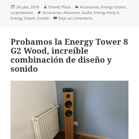
Publicado
Autor
Categorías
24 julio, 2018
Erlantz Plaza
Accesorios
,
Energy Sistem
,
el
Etiquetas
Lo probamos
Accesorios
,
Altavoces
,
Audio
,
Energy Party 6
,
en Probamos el Energy Part
Energy Sistem
,
Sonido
Deja un comentario
Probamos la Energy Tower 8
G2 Wood, increíble
combinación de diseño y
sonido