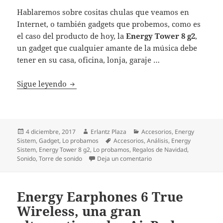
Hablaremos sobre cositas chulas que veamos en
Internet, o también gadgets que probemos, como es
el caso del producto de hoy, la
Energy Tower 8 g2
,
un gadget que cualquier amante de la música debe
tener en su casa, oficina, lonja, garaje …
Energy Tower 8 g2, un regalo ideal para es
Sigue leyendo
Publicado
Autor
Categorías
4 diciembre, 2017
Erlantz Plaza
Accesorios
,
Energy
el
Etiquetas
Sistem
,
Gadget
,
Lo probamos
Accesorios
,
Análisis
,
Energy
Sistem
,
Energy Tower 8 g2
,
Lo probamos
,
Regalos de Navidad
,
en Energy Tower 8 g2, un 
Sonido
,
Torre de sonido
Deja un comentario
Energy Earphones 6 True
Wireless, una gran