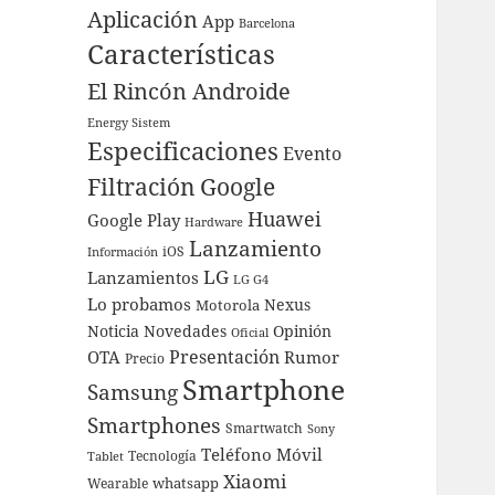
Aplicación
App
Barcelona
Características
El Rincón Androide
Energy Sistem
Especificaciones
Evento
Filtración
Google
Huawei
Google Play
Hardware
Lanzamiento
iOS
Información
LG
Lanzamientos
LG G4
Lo probamos
Nexus
Motorola
Noticia
Novedades
Opinión
Oficial
Presentación
OTA
Rumor
Precio
Smartphone
Samsung
Smartphones
Smartwatch
Sony
Teléfono Móvil
Tecnología
Tablet
Xiaomi
whatsapp
Wearable