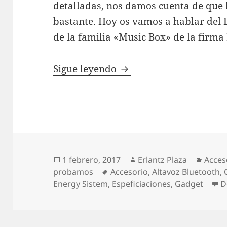
detalladas, nos damos cuenta de que 
bastante. Hoy os vamos a hablar del 
de la familia «Music Box» de la firma
Energy Music Box 5, pr
Sigue leyendo
Publicado
Autor
Categ
1 febrero, 2017
Erlantz Plaza
Acces
el
Etiquetas
probamos
Accesorio
,
Altavoz Bluetooth
,
Energy Sistem
,
Espeficiaciones
,
Gadget
D