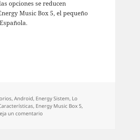
las opciones se reducen
Energy Music Box 5, el pequeño
 Española.
obamos un altavoz BT que lo tiene todo
orías
orios
,
Android
,
Energy Sistem
,
Lo
Características
,
Energy Music Box 5
,
en Energy Music Box 5, probamos un alta
eja un comentario