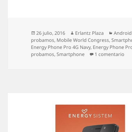
Publicado
Autor
Categor
26 julio, 2016
Erlantz Plaza
Android
el
probamos
,
Mobile World Congress
,
Smartph
Energy Phone Pro 4G Navy
,
Energy Phone Pro
en 
probamos
,
Smartphone
1 comentario