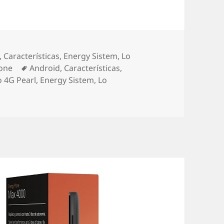
ías
,
Características
,
Energy Sistem
,
Lo
Etiquetas
one
Android
,
Características
,
 4G Pearl
,
Energy Sistem
,
Lo
Energy Phone Pro 4G Navy, el cambio de diseño ha llegado 