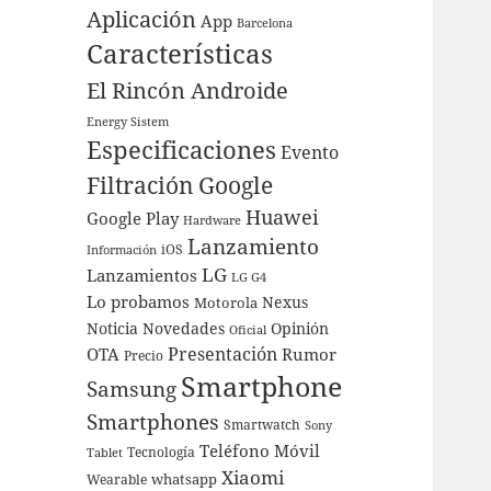
Aplicación
App
Barcelona
Características
El Rincón Androide
Energy Sistem
Especificaciones
Evento
Filtración
Google
Huawei
Google Play
Hardware
Lanzamiento
iOS
Información
LG
Lanzamientos
LG G4
Lo probamos
Nexus
Motorola
Noticia
Novedades
Opinión
Oficial
Presentación
OTA
Rumor
Precio
Smartphone
Samsung
Smartphones
Smartwatch
Sony
Teléfono Móvil
Tecnología
Tablet
Xiaomi
whatsapp
Wearable