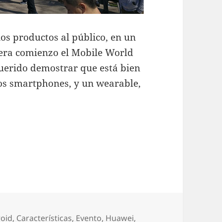
os productos al público, en un
diera comienzo el Mobile World
uerido demostrar que está bien
os smartphones, y un wearable,
 Watch 2: toda la información
gorías
oid
,
Características
,
Evento
,
Huawei
,