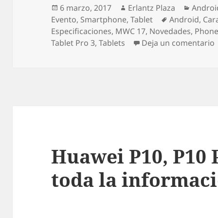
Publicado
Autor
Catego
6 marzo, 2017
Erlantz Plaza
Androi
el
Etiquetas
Evento
,
Smartphone
,
Tablet
Android
,
Cara
Especificaciones
,
MWC 17
,
Novedades
,
Phone
Tablet Pro 3
,
Tablets
Deja un comentario
Huawei P10, P10 
toda la informac