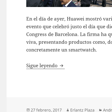
En el día de ayer, Huawei mostró vari
evento que celebró justo el día que 
Congress de Barcelona. La firma ha q
viva, presentando productos como, d
concretamente un smartwatch.
Huawei P10, P10 Plus y
Sigue leyendo
Publicado
Autor
Cate
27 febrero, 2017
Erlantz Plaza
Andr