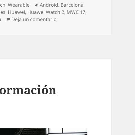
Etiquetas
ch
,
Wearable
Android
,
Barcelona
,
nes
,
Huawei
,
Huawei Watch 2
,
MWC 17
,
en Huawei P10, P10 Plus y Watch 2
a
Deja un comentario
nformación