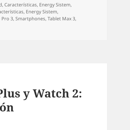
rías
d
,
Características
,
Energy Sistem
,
cterísticas
,
Energy Sistem
,
 Pro 3
,
Smartphones
,
Tablet Max 3
,
en Energy Sistem también aprovecha el MWC
Plus y Watch 2:
ión