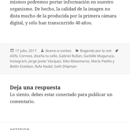
mismos podremos portar información en nuestro
organismo. De hecho, la calidad de la imagen no
dista mucho de la producida por la primera cámara
digital, y sólo han transcurrido 40 años.
Publicado
Autor
Categorías
Etique
17 julio, 2017
diseno-a-sorbos
Bogando por la red
el
ADN
,
Correos
,
diseña tu sello
,
Gabriel Rufián
,
Garbille Muguruza
,
Instagram
,
Jorge Javier Vázquez
,
Kiko Matamoros
,
María Patiño y
Belén Esteban
,
Rafa Nadal
,
Seth Shipman
Deja una respuesta
Lo siento, debes estar
conectado
para publicar un
comentario.
Navegación
ANTERIOR