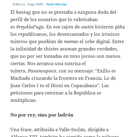
El
hastag
que no se prestaba a ninguna duda del
perfil de los usuarios que lo rubricaban
es
#reyAlaFuga.
En ese cajón de sastre hicieron piña
los republicanos, los desencantados y los irónicos
tuiteros que pueblan de
memes
el orbe digital. Entre
la infinidad de chistes asoman grandes verdades,
que no por ser tomadas en tono jocoso son menos
ciertas. Nos arranca una sonrisa el
tuitero,
Pasanospoco
, con su mensaje: “Exilio es
Machado cruzando la frontera en Francia. Lo de
Juan Carlos I es el Dioni en Copacabana”. Las
peticiones para retornar a la República se
multiplican.
No por rey, sino por ladrón
Una frase, atribuida a Valle-Inclán, dirigida a
Alfonso XIII, también ha corrido como la pólvora