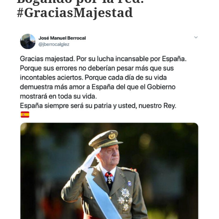
#GraciasMajestad