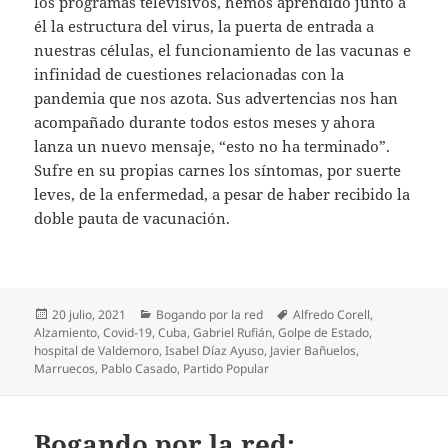
los programas televisivos, hemos aprendido junto a
él la estructura del virus, la puerta de entrada a
nuestras células, el funcionamiento de las vacunas e
infinidad de cuestiones relacionadas con la
pandemia que nos azota. Sus advertencias nos han
acompañado durante todos estos meses y ahora
lanza un nuevo mensaje, “esto no ha terminado”.
Sufre en su propias carnes los síntomas, por suerte
leves, de la enfermedad, a pesar de haber recibido la
doble pauta de vacunación.
Publicado
Categorías
Etiquetas
20 julio, 2021
Bogando por la red
Alfredo Corell
,
el
Alzamiento
,
Covid-19
,
Cuba
,
Gabriel Rufián
,
Golpe de Estado
,
hospital de Valdemoro
,
Isabel Díaz Ayuso
,
Javier Bañuelos
,
Marruecos
,
Pablo Casado
,
Partido Popular
Bogando por la red: