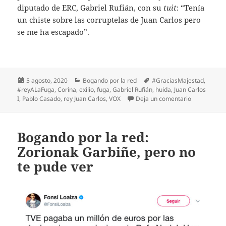
diputado de ERC, Gabriel Rufián, con su
tuit
: “Tenía
un chiste sobre las corruptelas de Juan Carlos pero
se me ha escapado”.
Publicado
Categorías
Etiquetas
5 agosto, 2020
Bogando por la red
#GraciasMajestad
,
el
#reyALaFuga
,
Corina
,
exilio
,
fuga
,
Gabriel Rufián
,
huida
,
Juan Carlos
en Bogando 
I
,
Pablo Casado
,
rey Juan Carlos
,
VOX
Deja un comentario
Bogando por la red:
Zorionak Garbiñe, pero no
te pude ver