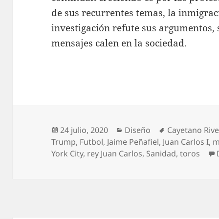
de sus recurrentes temas, la inmigra
investigación refute sus argumentos,
mensajes calen en la sociedad.
Publicado
Categorías
Etiquetas
24 julio, 2020
Diseño
Cayetano Riv
el
Trump
,
Futbol
,
Jaime Peñafiel
,
Juan Carlos I
,
m
York City
,
rey Juan Carlos
,
Sanidad
,
toros