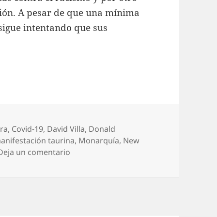
ción. A pesar de que una mínima
 sigue intentando que sus
era
,
Covid-19
,
David Villa
,
Donald
anifestación taurina
,
Monarquía
,
New
en Bogando por la red: Peñafiel en est
Deja un comentario