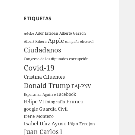
ETIQUETAS
Aitor Esteban
Alberto Garzón
Adobe
Apple
Albert Ribera
campaña electoral
Ciudadanos
Congreso de los diputados
corrupción
Covid-19
Cristina Cifuentes
Donald Trump
EAJ-PNV
Facebook
Esperanza Aguirre
Franco
Felipe VI
fotografía
google
Guardia Civil
Irene Montero
Isabel Díaz Ayuso
Iñigo Errejon
Juan Carlos I