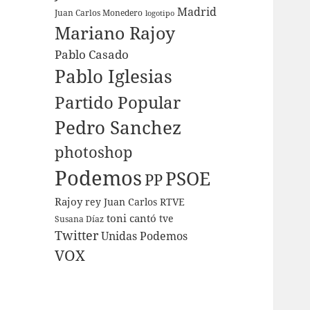
Madrid
Juan Carlos Monedero
logotipo
Mariano Rajoy
Pablo Casado
Pablo Iglesias
Partido Popular
Pedro Sanchez
photoshop
Podemos
PSOE
PP
Rajoy
rey Juan Carlos
RTVE
toni cantó
tve
Susana Díaz
Twitter
Unidas Podemos
VOX