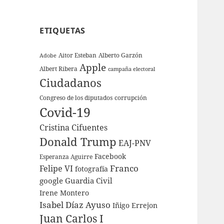
ETIQUETAS
Aitor Esteban
Alberto Garzón
Adobe
Apple
Albert Ribera
campaña electoral
Ciudadanos
Congreso de los diputados
corrupción
Covid-19
Cristina Cifuentes
Donald Trump
EAJ-PNV
Facebook
Esperanza Aguirre
Franco
Felipe VI
fotografía
google
Guardia Civil
Irene Montero
Isabel Díaz Ayuso
Iñigo Errejon
Juan Carlos I