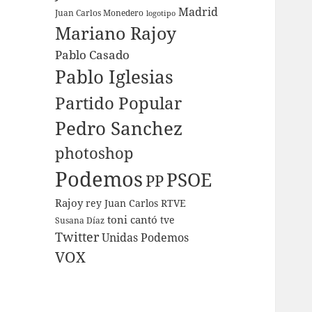
Madrid
Juan Carlos Monedero
logotipo
Mariano Rajoy
Pablo Casado
Pablo Iglesias
Partido Popular
Pedro Sanchez
photoshop
Podemos
PSOE
PP
Rajoy
rey Juan Carlos
RTVE
toni cantó
tve
Susana Díaz
Twitter
Unidas Podemos
VOX