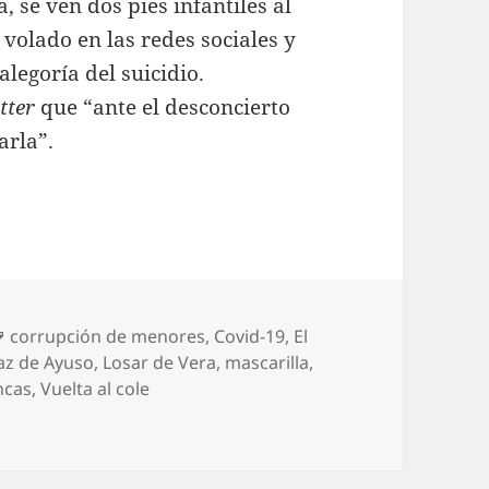
 se ven dos pies infantiles al
 volado en las redes sociales y
egoría del suicidio.
tter
que “ante el desconcierto
arla”.
Etiquetas
corrupción de menores
,
Covid-19
,
El
íaz de Ayuso
,
Losar de Vera
,
mascarilla
,
ncas
,
Vuelta al cole
 Las vacaciones de Ayuso