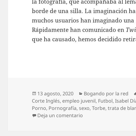
la fotografía, que acompañaba al lema,
borde de una silla. La imaginación ha
muchos usuarios han imaginado una al
Rápidamente han comunicado en
Twi
que ha causado, hemos decidido retir
Publicado
Categorías
13 agosto, 2020
Bogando por la red
el
Corte Inglés
,
empleo juvenil
,
Futbol
,
Isabel D
Porno
,
Pornografía
,
sexo
,
Torbe
,
trata de bla
en Bogando por la red:
Deja un comentario