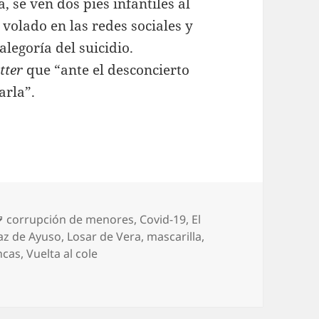
 se ven dos pies infantiles al
 volado en las redes sociales y
egoría del suicidio.
tter
que “ante el desconcierto
arla”.
Etiquetas
corrupción de menores
,
Covid-19
,
El
íaz de Ayuso
,
Losar de Vera
,
mascarilla
,
ncas
,
Vuelta al cole
 Las vacaciones de Ayuso