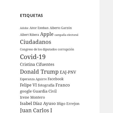
ETIQUETAS
Aitor Esteban
Alberto Garzón
Adobe
Apple
Albert Ribera
campaña electoral
Ciudadanos
Congreso de los diputados
corrupción
Covid-19
Cristina Cifuentes
Donald Trump
EAJ-PNV
Facebook
Esperanza Aguirre
Franco
Felipe VI
fotografía
google
Guardia Civil
Irene Montero
Isabel Díaz Ayuso
Iñigo Errejon
Juan Carlos I