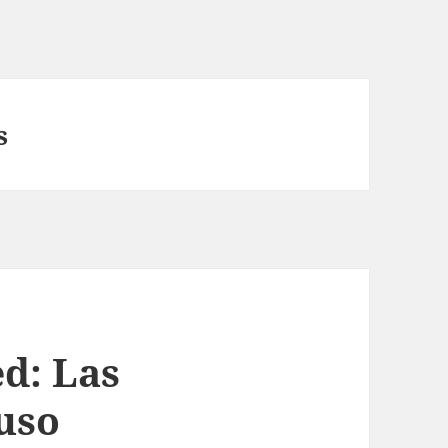
s
d: Las
uso