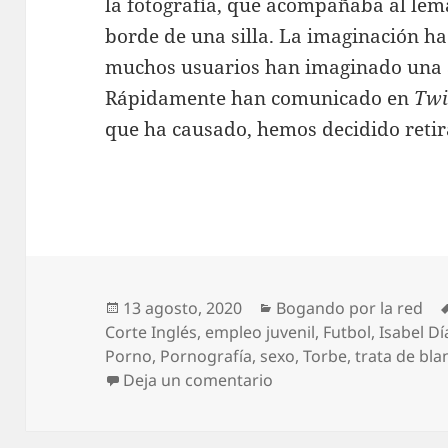
la fotografía, que acompañaba al lema,
borde de una silla. La imaginación ha
muchos usuarios han imaginado una al
Rápidamente han comunicado en
Twi
que ha causado, hemos decidido retir
Publicado
Categorías
13 agosto, 2020
Bogando por la red
el
Corte Inglés
,
empleo juvenil
,
Futbol
,
Isabel D
Porno
,
Pornografía
,
sexo
,
Torbe
,
trata de bla
en Bogando por la red:
Deja un comentario