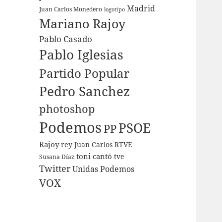
Madrid
Juan Carlos Monedero
logotipo
Mariano Rajoy
Pablo Casado
Pablo Iglesias
Partido Popular
Pedro Sanchez
photoshop
Podemos
PSOE
PP
Rajoy
rey Juan Carlos
RTVE
toni cantó
tve
Susana Díaz
Twitter
Unidas Podemos
VOX