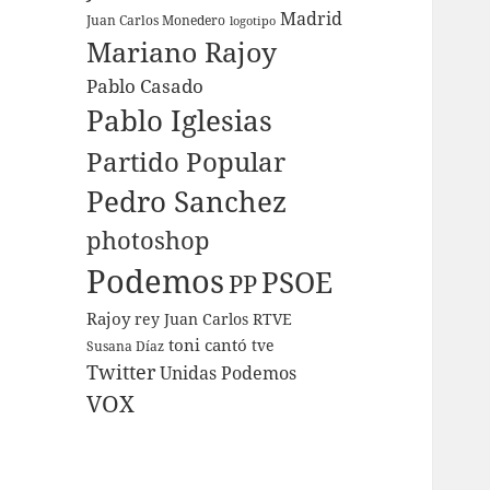
Madrid
Juan Carlos Monedero
logotipo
Mariano Rajoy
Pablo Casado
Pablo Iglesias
Partido Popular
Pedro Sanchez
photoshop
Podemos
PSOE
PP
Rajoy
rey Juan Carlos
RTVE
toni cantó
tve
Susana Díaz
Twitter
Unidas Podemos
VOX