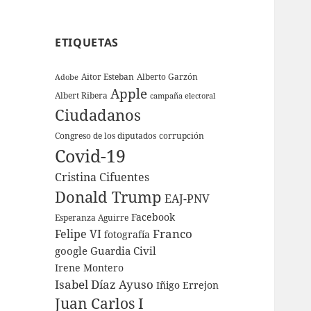
ETIQUETAS
Aitor Esteban
Alberto Garzón
Adobe
Apple
Albert Ribera
campaña electoral
Ciudadanos
Congreso de los diputados
corrupción
Covid-19
Cristina Cifuentes
Donald Trump
EAJ-PNV
Facebook
Esperanza Aguirre
Franco
Felipe VI
fotografía
google
Guardia Civil
Irene Montero
Isabel Díaz Ayuso
Iñigo Errejon
Juan Carlos I