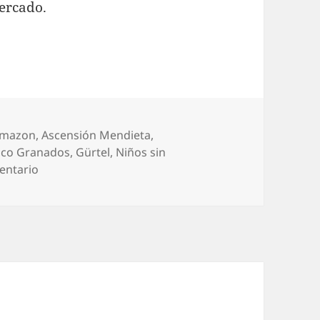
ercado.
tiquetas
mazon
,
Ascensión Mendieta
,
sco Granados
,
Gürtel
,
Niños sin
en Bogando por la red: Timoteo Mendieta, exhumac
entario