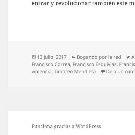
entrar y revolucionar también este m
Publicado
Categorías
E
13 julio, 2017
Bogando por la red
A
el
Francisco Correa
,
Francisco Esquivias
,
Franci
violencia
,
Timoteo Mendieta
Deja un com
Funciona gracias a WordPress