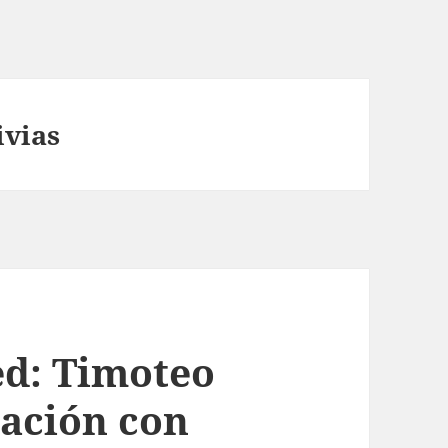
ivias
ed: Timoteo
ación con