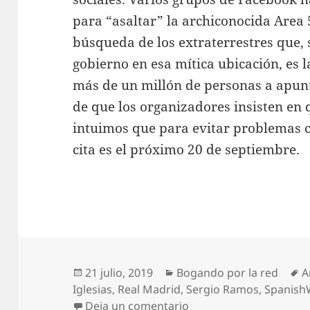
para “asaltar” la archiconocida Area
búsqueda de los extraterrestres que,
gobierno en esa mítica ubicación, es 
más de un millón de personas a apunt
de que los organizadores insisten en 
intuimos que para evitar problemas con 
cita es el próximo 20 de septiembre.
Publicado
Categorías
E
21 julio, 2019
Bogando por la red
A
el
Iglesias
,
Real Madrid
,
Sergio Ramos
,
Spanish
en Bogando por la red:
Deja un comentario