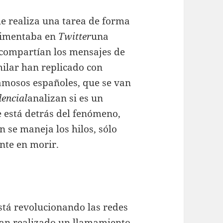
e realiza una tarea de forma
alimentaba en
Twitter
una
 compartían los mensajes de
imilar han replicado con
amosos españoles, que se van
dencial
analizan si es un
está detrás del fenómeno,
 se maneja los hilos, sólo
ente en morir.
stá revolucionando las redes
han realizado un llamamiento