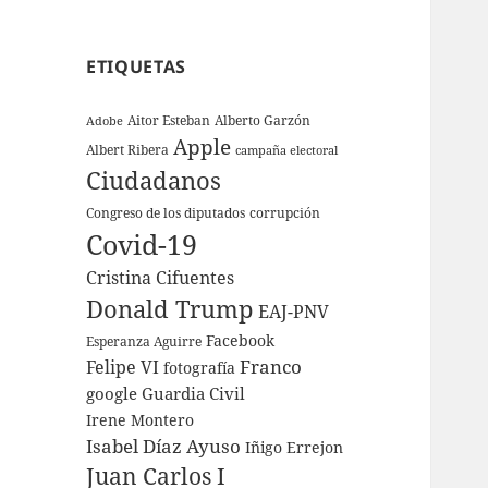
ETIQUETAS
Aitor Esteban
Alberto Garzón
Adobe
Apple
Albert Ribera
campaña electoral
Ciudadanos
Congreso de los diputados
corrupción
Covid-19
Cristina Cifuentes
Donald Trump
EAJ-PNV
Facebook
Esperanza Aguirre
Franco
Felipe VI
fotografía
google
Guardia Civil
Irene Montero
Isabel Díaz Ayuso
Iñigo Errejon
Juan Carlos I