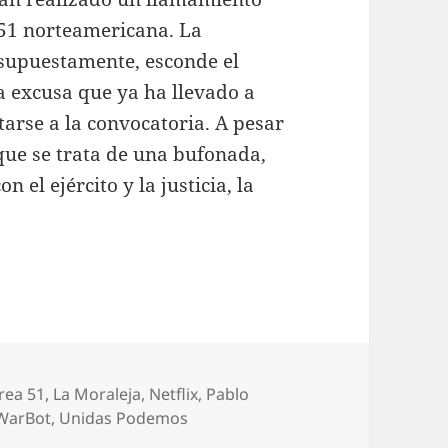
 51 norteamericana. La
 supuestamente, esconde el
la excusa que ya ha llevado a
arse a la convocatoria. A pesar
que se trata de una bufonada,
el ejército y la justicia, la
tiquetas
rea 51
,
La Moraleja
,
Netflix
,
Pablo
WarBot
,
Unidas Podemos
 Netflix no paga impuestos