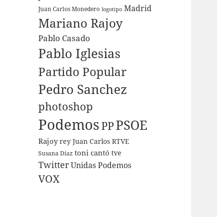
Madrid
Juan Carlos Monedero
logotipo
Mariano Rajoy
Pablo Casado
Pablo Iglesias
Partido Popular
Pedro Sanchez
photoshop
Podemos
PSOE
PP
Rajoy
rey Juan Carlos
RTVE
toni cantó
tve
Susana Díaz
Twitter
Unidas Podemos
VOX