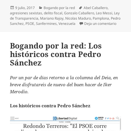
Publicado
Categorías
Etiquetas
9 julio, 2017
Bogando por la red
Abel Caballero
,
el
agresiones sexistas
,
delito fiscal
,
Gonzalo Caballero
,
Leo Messi
,
Ley
de Transparencia
,
Mariano Rajoy
,
Nicolas Maduro
,
Pamplona
,
Pedro
en Bogan
Sanchez
,
PSOE
,
Sanfermines
,
Venezuela
Deja un comentario
Bogando por la red: Los
históricos contra Pedro
Sánchez
Por un par de días retorno a la columna del Deia, en
breve disfrutareis de nuevo del buen hacer de Iker
Merodio.
Los históricos contra Pedro Sánchez