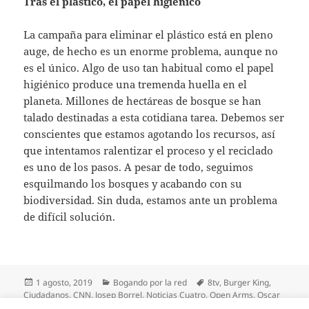
Tras el plástico, el papel higiénico
La campaña para eliminar el plástico está en pleno
auge, de hecho es un enorme problema, aunque no
es el único. Algo de uso tan habitual como el papel
higiénico produce una tremenda huella en el
planeta. Millones de hectáreas de bosque se han
talado destinadas a esta cotidiana tarea. Debemos ser
conscientes que estamos agotando los recursos, así
que intentamos ralentizar el proceso y el reciclado
es uno de los pasos. A pesar de todo, seguimos
esquilmando los bosques y acabando con su
biodiversidad. Sin duda, estamos ante un problema
de difícil solución.
Publicado
Categorías
Etiquetas
1 agosto, 2019
Bogando por la red
8tv
,
Burger King
,
el
Ciudadanos
,
CNN
,
Josep Borrel
,
Noticias Cuatro
,
Open Arms
,
Oscar
Camps
,
papel higiénico
,
Partido Popular
,
plastico
,
reciclaje
,