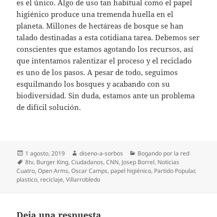
es el único. Algo de uso tan habitual como el papel
higiénico produce una tremenda huella en el
planeta. Millones de hectáreas de bosque se han
talado destinadas a esta cotidiana tarea. Debemos ser
conscientes que estamos agotando los recursos, así
que intentamos ralentizar el proceso y el reciclado
es uno de los pasos. A pesar de todo, seguimos
esquilmando los bosques y acabando con su
biodiversidad. Sin duda, estamos ante un problema
de difícil solución.
Publicado
Autor
Categorías
1 agosto, 2019
diseno-a-sorbos
Bogando por la red
el
Etiquetas
8tv
,
Burger King
,
Ciudadanos
,
CNN
,
Josep Borrel
,
Noticias
Cuatro
,
Open Arms
,
Oscar Camps
,
papel higiénico
,
Partido Popular
,
plastico
,
reciclaje
,
Villarrobledo
Deja una respuesta