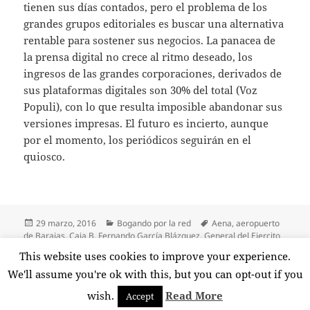
tienen sus días contados, pero el problema de los
grandes grupos editoriales es buscar una alternativa
rentable para sostener sus negocios. La panacea de
la prensa digital no crece al ritmo deseado, los
ingresos de las grandes corporaciones, derivados de
sus plataformas digitales son 30% del total (Voz
Populi), con lo que resulta imposible abandonar sus
versiones impresas. El futuro es incierto, aunque
por el momento, los periódicos seguirán en el
quiosco.
Publicado
Categorías
Etiquetas
29 marzo, 2016
Bogando por la red
Aena
,
aeropuerto
el
de Barajas
,
Caja B
,
Fernando García Blázquez
,
General del Ejercito
español
,
Partido Popular
,
Perez Reverte
,
periódicos
,
PP
,
Prensa en
This website uses cookies to improve your experience.
en Bogando por la red: «Los emp
papel
,
yihadistas
Deja un comentario
We'll assume you're ok with this, but you can opt-out if you
wish.
Read More
Accept
Funciona gracias a WordPress