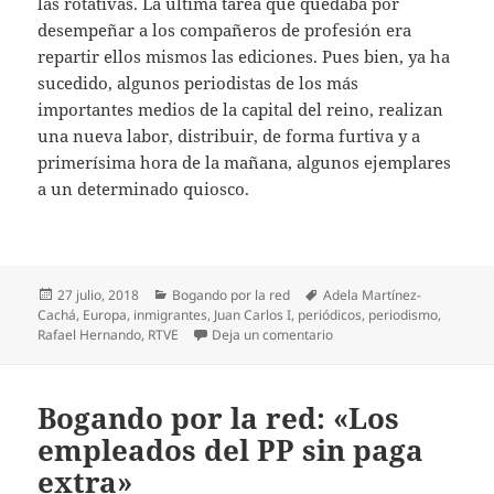
las rotativas. La última tarea que quedaba por
desempeñar a los compañeros de profesión era
repartir ellos mismos las ediciones. Pues bien, ya ha
sucedido, algunos periodistas de los más
importantes medios de la capital del reino, realizan
una nueva labor, distribuir, de forma furtiva y a
primerísima hora de la mañana, algunos ejemplares
a un determinado quiosco.
Publicado
Categorías
Etiquetas
27 julio, 2018
Bogando por la red
Adela Martínez-
el
Cachá
,
Europa
,
inmigrantes
,
Juan Carlos I
,
periódicos
,
periodismo
,
en Bogando por la red: R
Rafael Hernando
,
RTVE
Deja un comentario
Bogando por la red: «Los
empleados del PP sin paga
extra»