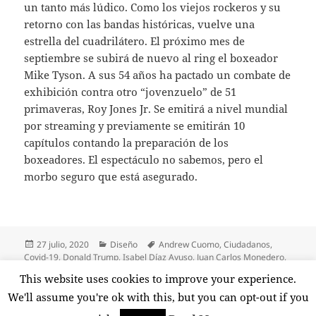
un tanto más lúdico. Como los viejos rockeros y su
retorno con las bandas históricas, vuelve una
estrella del cuadrilátero. El próximo mes de
septiembre se subirá de nuevo al ring el boxeador
Mike Tyson. A sus 54 años ha pactado un combate de
exhibición contra otro “jovenzuelo” de 51
primaveras, Roy Jones Jr. Se emitirá a nivel mundial
por streaming y previamente se emitirán 10
capítulos contando la preparación de los
boxeadores. El espectáculo no sabemos, pero el
morbo seguro que está asegurado.
Publicado
Categorías
Etiquetas
27 julio, 2020
Diseño
Andrew Cuomo
,
Ciudadanos
,
el
Covid-19
,
Donald Trump
,
Isabel Díaz Ayuso
,
Juan Carlos Monedero
,
rastreaadores
,
Rosa Díez
,
toni cantó
,
UPyD
,
Yolanda Díez
This website uses cookies to improve your experience.
en Bogando por la red: Toni Cantó, el superviviente
Deja un comentario
We'll assume you're ok with this, but you can opt-out if you