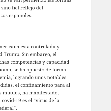
mo se van perdiendo las formas
ino fiel reflejo del
icos españoles.
mericana esta controlada y
ld Trump. Sin embargo, el
chas competencias y capacidad
uomo, se ha opuesto de forma
ndemia, logrando unos notables
didas, el confinamiento para al
s mutuos, ha manifestado,
covid-19 es el “virus de la
ederal”.