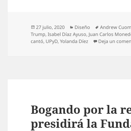
Publicado
Categorías
Etiquetas
27 julio, 2020
Diseño
Andrew Cuo
el
Trump
,
Isabel Díaz Ayuso
,
Juan Carlos Moned
cantó
,
UPyD
,
Yolanda Díez
Deja un comen
Bogando por la r
presidirá la Fun