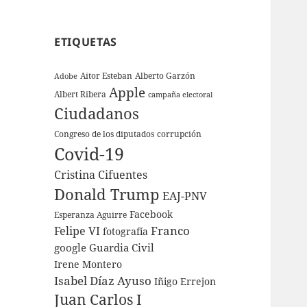
ETIQUETAS
Aitor Esteban
Alberto Garzón
Adobe
Apple
Albert Ribera
campaña electoral
Ciudadanos
Congreso de los diputados
corrupción
Covid-19
Cristina Cifuentes
Donald Trump
EAJ-PNV
Facebook
Esperanza Aguirre
Franco
Felipe VI
fotografía
google
Guardia Civil
Irene Montero
Isabel Díaz Ayuso
Iñigo Errejon
Juan Carlos I