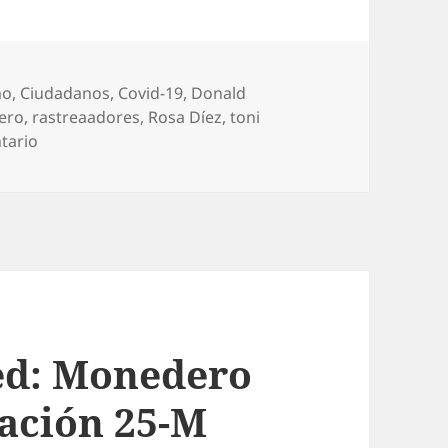
mo
,
Ciudadanos
,
Covid-19
,
Donald
ero
,
rastreaadores
,
Rosa Díez
,
toni
en Bogando por la red: Toni Cantó, el superviviente
tario
ed: Monedero
dación 25-M