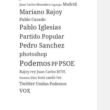
Madrid
Juan Carlos Monedero
logotipo
Mariano Rajoy
Pablo Casado
Pablo Iglesias
Partido Popular
Pedro Sanchez
photoshop
Podemos
PSOE
PP
Rajoy
rey Juan Carlos
RTVE
toni cantó
tve
Susana Díaz
Twitter
Unidas Podemos
VOX