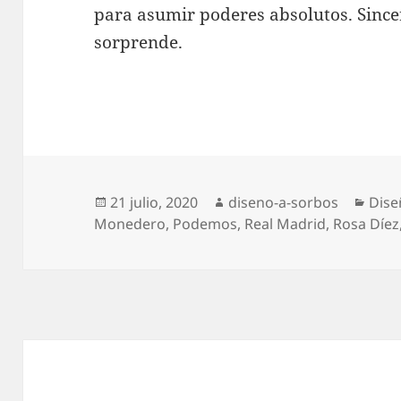
para asumir poderes absolutos. Since
sorprende.
Publicado
Autor
Cate
21 julio, 2020
diseno-a-sorbos
Dise
el
Monedero
,
Podemos
,
Real Madrid
,
Rosa Díez