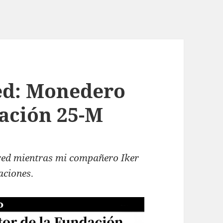
ed: Monedero
dación 25-M
red mientras mi compañero Iker
aciones
.