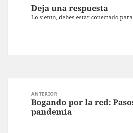
Deja una respuesta
Lo siento, debes estar
conectado
para
Navegación
de
ANTERIOR
Bogando por la red: Pasos
entradas
Entrada
pandemia
anterior: