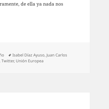
ramente, de ella ya nada nos
gorías
Etiquetas
ño
Isabel Díaz Ayuso
,
Juan Carlos
,
Twitter
,
Unión Europea