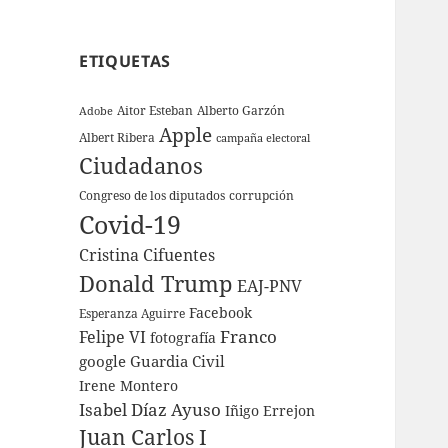
ETIQUETAS
Aitor Esteban
Alberto Garzón
Adobe
Apple
Albert Ribera
campaña electoral
Ciudadanos
Congreso de los diputados
corrupción
Covid-19
Cristina Cifuentes
Donald Trump
EAJ-PNV
Facebook
Esperanza Aguirre
Franco
Felipe VI
fotografía
google
Guardia Civil
Irene Montero
Isabel Díaz Ayuso
Iñigo Errejon
Juan Carlos I