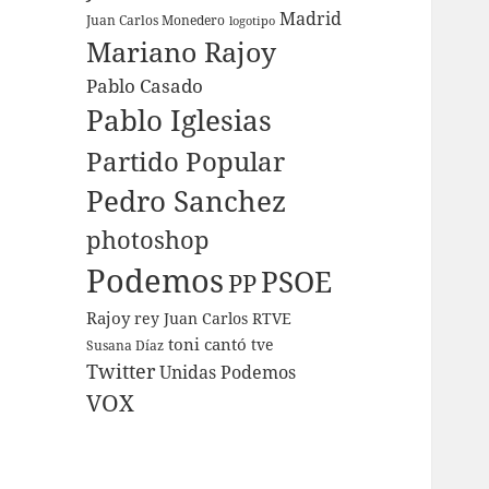
Madrid
Juan Carlos Monedero
logotipo
Mariano Rajoy
Pablo Casado
Pablo Iglesias
Partido Popular
Pedro Sanchez
photoshop
Podemos
PSOE
PP
Rajoy
rey Juan Carlos
RTVE
toni cantó
tve
Susana Díaz
Twitter
Unidas Podemos
VOX