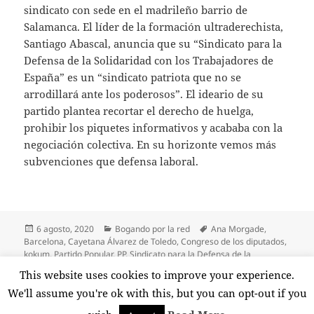
sindicato con sede en el madrileño barrio de
Salamanca. El líder de la formación ultraderechista,
Santiago Abascal, anuncia que su “Sindicato para la
Defensa de la Solidaridad con los Trabajadores de
España” es un “sindicato patriota que no se
arrodillará ante los poderosos”. El ideario de su
partido plantea recortar el derecho de huelga,
prohibir los piquetes informativos y acababa con la
negociación colectiva. En su horizonte vemos más
subvenciones que defensa laboral.
Publicado
Categorías
Etiquetas
6 agosto, 2020
Bogando por la red
Ana Morgade
,
el
Barcelona
,
Cayetana Álvarez de Toledo
,
Congreso de los diputados
,
kokum
,
Partido Popular
,
PP
,
Sindicato para la Defensa de la
Solidaridad con los Trabajadores de España
,
Teodoro García Egea
,
This website uses cookies to improve your experience.
en Bogando por
Torremolinos
,
turismo
,
Twitter
,
VOX
Deja un comentario
We'll assume you're ok with this, but you can opt-out if you