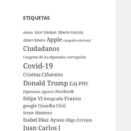
ETIQUETAS
Aitor Esteban
Alberto Garzón
Adobe
Apple
Albert Ribera
campaña electoral
Ciudadanos
Congreso de los diputados
corrupción
Covid-19
Cristina Cifuentes
Donald Trump
EAJ-PNV
Facebook
Esperanza Aguirre
Franco
Felipe VI
fotografía
google
Guardia Civil
Irene Montero
Isabel Díaz Ayuso
Iñigo Errejon
Juan Carlos I