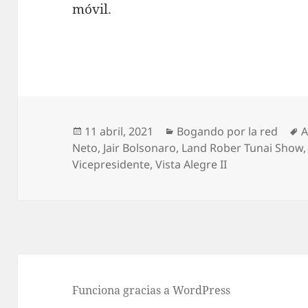
móvil.
Publicado
Categorías
E
11 abril, 2021
Bogando por la red
A
el
Neto
,
Jair Bolsonaro
,
Land Rober Tunai Show
Vicepresidente
,
Vista Alegre II
Funciona gracias a WordPress