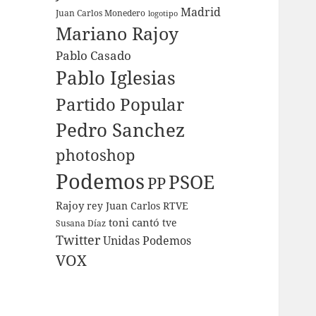
Madrid
Juan Carlos Monedero
logotipo
Mariano Rajoy
Pablo Casado
Pablo Iglesias
Partido Popular
Pedro Sanchez
photoshop
Podemos
PSOE
PP
Rajoy
rey Juan Carlos
RTVE
toni cantó
tve
Susana Díaz
Twitter
Unidas Podemos
VOX