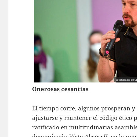
Onerosas cesantías
El tiempo corre, algunos prosperan y 
ajustarse y mantener el código ético 
ratificado en multitudinarias asamb
denominada
Vista Alegre II
, en la qu