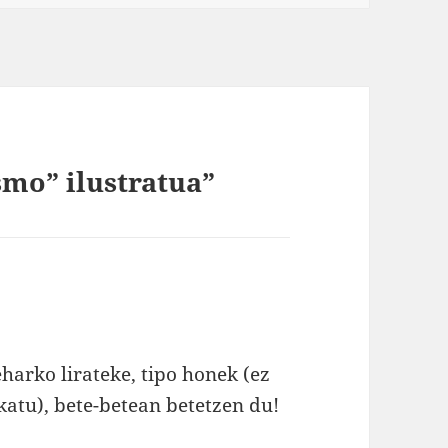
smo” ilustratua”
harko lirateke, tipo honek (ez
katu), bete-betean betetzen du!