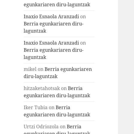
egunkariaren diru-laguntzak
Inaxio Esnaola Aranzadi
on
Berria egunkariaren diru-
laguntzak
Inaxio Esnaola Aranzadi
on
Berria egunkariaren diru-
laguntzak
mikel
on
Berria egunkariaren
diru-laguntzak
hitzaketahotsak
on
Berria
egunkariaren diru-laguntzak
Iker Tubia
on
Berria
egunkariaren diru-laguntzak
Urtzi Odriozola
on
Berria
egunkariaren diru-laguntzak