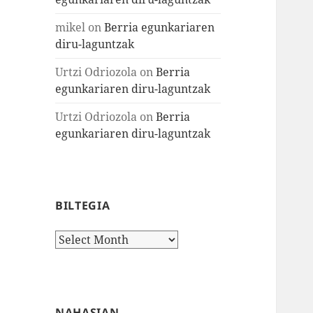
mikel
on
Berria egunkariaren
diru-laguntzak
Urtzi Odriozola
on
Berria
egunkariaren diru-laguntzak
Urtzi Odriozola
on
Berria
egunkariaren diru-laguntzak
BILTEGIA
Biltegia
NAHASIAN