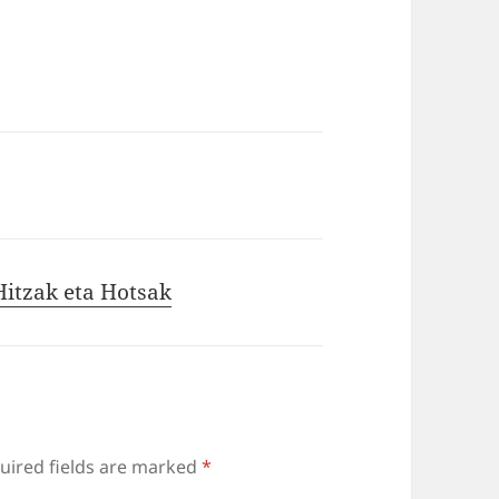
Hitzak eta Hotsak
uired fields are marked
*