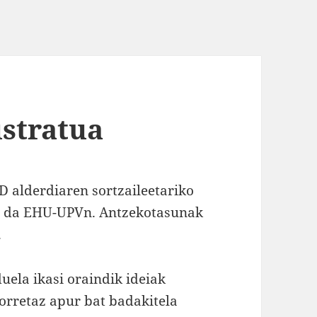
ustratua
 alderdiaren sortzaileetariko
slea da EHU-UPVn. Antzekotasunak
.
uela ikasi oraindik ideiak
orretaz apur bat badakitela