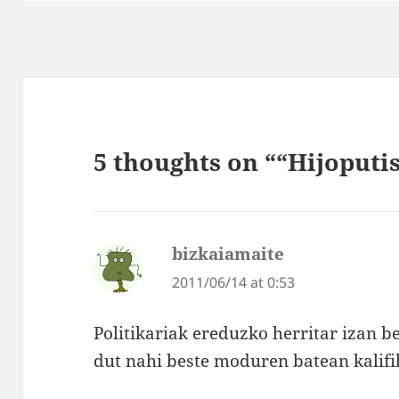
5 thoughts on ““Hijoputi
bizkaiamaite
says:
2011/06/14 at 0:53
Politikariak ereduzko herritar izan be
dut nahi beste moduren batean kalifi