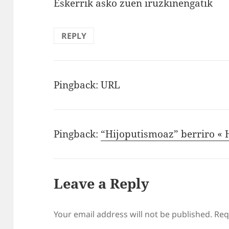
Eskerrik asko zuen iruzkinengatik
REPLY
Pingback:
URL
Pingback:
“Hijoputismoaz” berriro « 
Leave a Reply
Your email address will not be published.
Req