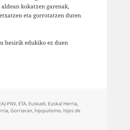
n aldean kokatzen garenak,
retxatzen eta gorrotatzen duten
u hesirik edukiko ez duen
ries
EAJ-PNV
,
ETA
,
Euskadi
,
Euskal Herria
,
rria
,
Gorriaran
,
hijoputismo
,
hijos de