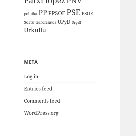
Patxi lopez
PNV
PSE
PP
PPSOE
PSOE
politika
UPyD
Sortu
terrorismoa
Urgell
Urkullu
META
Log in
Entries feed
Comments feed
WordPress.org