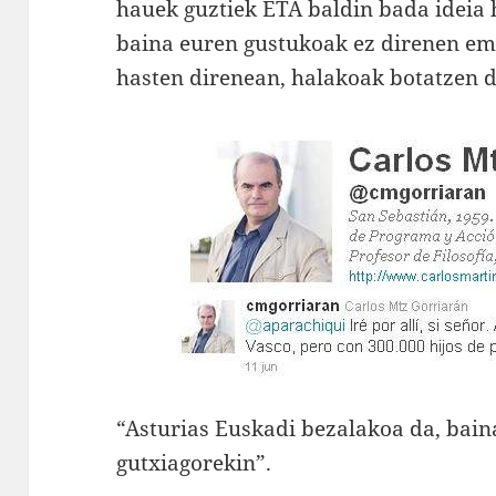
hauek guztiek ETA baldin bada ideia 
baina euren gustukoak ez direnen ema
hasten direnean, halakoak botatzen d
“Asturias Euskadi bezalakoa da, bai
gutxiagorekin”.