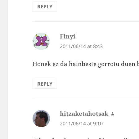
REPLY
Finyi
says:
2011/06/14 at 8:43
Honek ez da hainbeste gorrotu duen 
REPLY
hitzaketahotsak
says:
2011/06/14 at 9:10