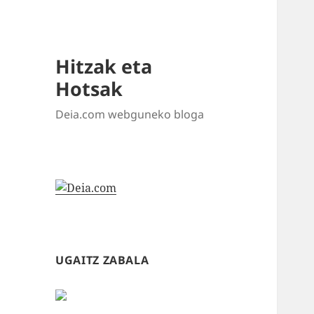
Hitzak eta
Hotsak
Deia.com webguneko bloga
UGAITZ ZABALA