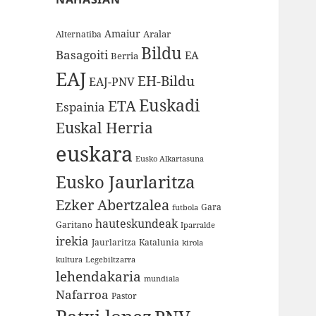
Amaiur
Aralar
Alternatiba
Bildu
Basagoiti
EA
Berria
EAJ
EH-Bildu
EAJ-PNV
Euskadi
ETA
Espainia
Euskal Herria
euskara
Eusko Alkartasuna
Eusko Jaurlaritza
Ezker Abertzalea
Gara
futbola
hauteskundeak
Garitano
Iparralde
irekia
Jaurlaritza
Katalunia
kirola
kultura
Legebiltzarra
lehendakaria
mundiala
Nafarroa
Pastor