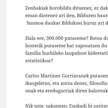
Zenbakiak borobildu dituenez, ez dak
eman diotenez ari den, Bilduren haut
Susmoa daukat Bildukoei buruz ari d
Hala ere, 300.000 putaseme? Botoa du
bostetik putaseme bat suposatzen du
familia hurbileko laupabost kideetat
estatistikoa?
Carlos Martinez Gorriaranek putase
ikasgeletan, eta antza denez, filosofi
onak eta eredugarriak diren baloreak 
Nik uste, sakonean, Euskadi bi zatita