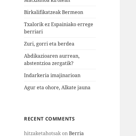
Birkalifikatzeak Bermeon
Txalorik ez Espainiako errege
berriari
Zuri, gorri eta berdea
Abdikazioaren aurrean,
abstentzioa zergatik?
Indarkeria imajinarioan
Agur eta ohore, Alkate jauna
RECENT COMMENTS
hitzaketahotsak
on
Berria