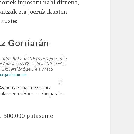
horiek inposatu nahi dituena,
itzak eta joerak ikusten
ituzte:
na 300.000 putaseme