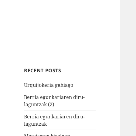
RECENT POSTS
Urquijokeria gehiago
Berria egunkariaren diru-
laguntzak (2)
Berria egunkariaren diru-
laguntzak
Matxismoa kirolean