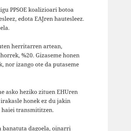
igu PPSOE koalizioari botoa
esleez, edota EAJren hautesleez.
ela.
ten herritarren artean,
 horrek, %20. Gizaseme honen
ik, nor izango ote da putaseme
me asko heziko zituen EHUren
a irakasle honek ez du jakin
haiei transmititzen.
n banatuta dagoela, oinarri