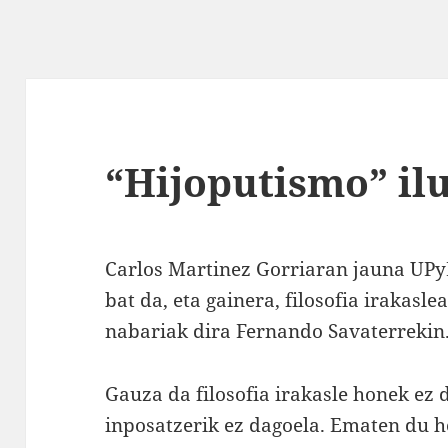
“Hijoputismo” il
Carlos Martinez Gorriaran jauna UPyD
bat da, eta gainera, filosofia iraka
nabariak dira Fernando Savaterrekin
Gauza da filosofia irakasle honek ez d
inposatzerik ez dagoela. Ematen du h