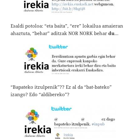
Esaldi potoloa: “eta baita”, “ere” lokailua amaieran
ahaztuta, “behar” aditzak NOR NORK behar
du
…
“Bapateko itzulpenik”?? Ez al da “bat-bateko”
izango? Edo “aldibereko”?