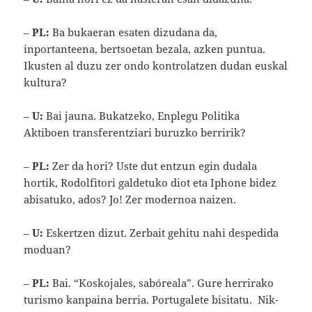
–
PL:
Ba bukaeran esaten dizudana da,
inportanteena, bertsoetan bezala, azken puntua.
Ikusten al duzu zer ondo kontrolatzen dudan euskal
kultura?
–
U:
Bai jauna. Bukatzeko, Enplegu Politika
Aktiboen transferentziari buruzko berririk?
–
PL:
Zer da hori? Uste dut entzun egin dudala
hortik, Rodolfitori galdetuko diot eta Iphone bidez
abisatuko, ados? Jo! Zer modernoa naizen.
–
U:
Eskertzen dizut. Zerbait gehitu nahi despedida
moduan?
–
PL:
Bai. “Koskojales, sabóreala”. Gure herrirako
turismo kanpaina berria. Portugalete bisitatu. Nik-