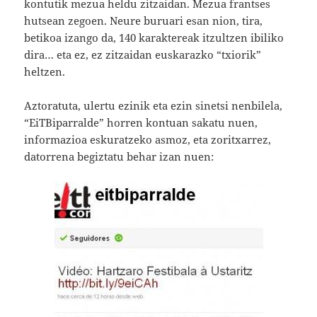
kontutik mezua heldu zitzaidan. Mezua frantses
hutsean zegoen. Neure buruari esan nion, tira,
betikoa izango da, 140 karaktereak itzultzen ibiliko
dira… eta ez, ez zitzaidan euskarazko “txiorik”
heltzen.
Aztoratuta, ulertu ezinik eta ezin sinetsi nenbilela,
“EiTBiparralde” horren kontuan sakatu nuen,
informazioa eskuratzeko asmoz, eta zoritxarrez,
datorrena begiztatu behar izan nuen: