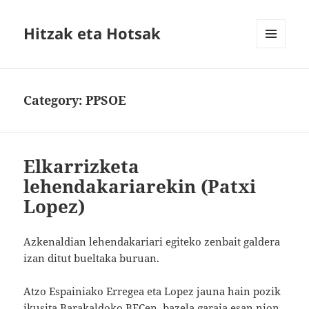
Hitzak eta Hotsak
MENU
AND
WIDGETS
Category:
PPSOE
Elkarrizketa
lehendakariarekin (Patxi
Lopez)
Azkenaldian lehendakariari egiteko zenbait galdera
izan ditut bueltaka buruan.
Atzo Espainiako Erregea eta Lopez jauna hain pozik
ikusita Barakaldoko BECen, bazela garaia esan nion