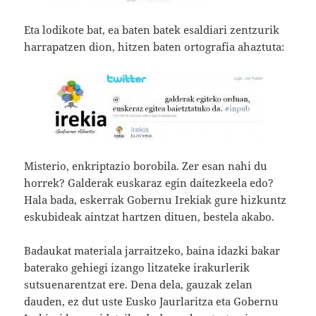
Eta lodikote bat, ea baten batek esaldiari zentzurik
harrapatzen dion, hitzen baten ortografia ahaztuta:
Misterio, enkriptazio borobila. Zer esan nahi du
horrek? Galderak euskaraz egin daitezkeela edo?
Hala bada, eskerrak Gobernu Irekiak gure hizkuntz
eskubideak aintzat hartzen dituen, bestela akabo.
Badaukat materiala jarraitzeko, baina idazki bakar
baterako gehiegi izango litzateke irakurlerik
sutsuenarentzat ere. Dena dela, gauzak zelan
dauden, ez dut uste Eusko Jaurlaritza eta Gobernu