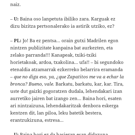
naiz.
–
U:
Baina oso lanpetuta ibiliko zara. Karguak ez
dizu bizitza pertsonalerako ia astirik utziko, ez?
–
PL:
Jo! Ba ez pentsa… orain gutxi Madrilen egon
nintzen publizitate kanpaina bat aurkezten, eta
zelako parranda!!! Kanapeak, txiki-txiki
horietakoak, ardoa, txakolina… ufa!! – bi segundoko
etenaldia atzamarrak ezkerreko belarrira eramanda
–
que no diga eso, ya, ¿que Zapatitos me va a echar la
bronca?
Bueno, vale.
Barkatu, barkatu, kar, kar. Tira,
uste dut gaizki gogoratzen dudala, lehendakari izan
aurretiko jairen bat izango zen… Baina hori, esaten
ari nintzaizuna, lehendakaritzak denbora eskerga
kentzen dit, lan piloa, leku batetik bestera,
erantzukizuna, estresa…
–
U:
Baina hori ez da hasieran esan didazuna.