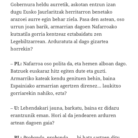
Gobernura heldu aurretik, askotan entzun izan
dugu Eusko Jaurlaritzak herritarron benetako
arazoei aurre egin behar ziela. Pasa den astean, oso
urrun joan barik, armarrian dagoen Nafarroako
kutxatila gorria kentzeaz eztabaidatu zen
Legebiltzarrean. Arduratuta al dago gizartea
horrekin?
–
PL:
Nafarroa oso polita da, eta hemen alboan dago.
Batzuek euskaraz hitz egiten dute eta guzti.
Armarriko kateak kendu genituen behin, baina
Espainiako armarrian agertzen direnez… laukitxo
gorriarekin nahiko, ezta?
–
U:
Lehendakari jauna, barkatu, baina ez didazu
erantzunik eman. Hori al da jendearen arduren
artean dagoen gaia?
–
PL:
Probando, probando…
– bi hatz sartzen ditu