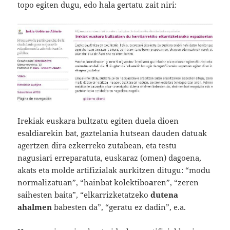
topo egiten dugu, edo hala gertatu zait niri:
Irekiak euskara bultzatu egiten duela dioen
esaldiarekin bat, gaztelania hutsean dauden datuak
agertzen dira ezkerreko zutabean, eta testu
nagusiari erreparatuta, euskaraz (omen) dagoena,
akats eta molde artifizialak aurkitzen ditugu: “modu
normalizatuan”, “hainbat kolektibo
a
ren”, “zeren
saihesten baita”, “elkarrizketatzeko
dutena
ahalmen
babesten da”, “geratu ez dadin”, e.a.