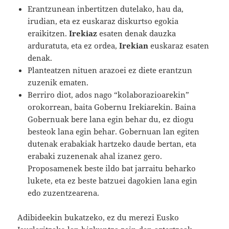
Erantzunean inbertitzen dutelako, hau da,
irudian, eta ez euskaraz diskurtso egokia
eraikitzen.
Irekiaz
esaten denak dauzka
arduratuta, eta ez ordea,
Irekian
euskaraz esaten
denak.
Planteatzen nituen arazoei ez diete erantzun
zuzenik ematen.
Berriro diot, ados nago “kolaborazioarekin”
orokorrean, baita Gobernu Irekiarekin. Baina
Gobernuak bere lana egin behar du, ez diogu
besteok lana egin behar. Gobernuan lan egiten
dutenak erabakiak hartzeko daude bertan, eta
erabaki zuzenenak ahal izanez gero.
Proposamenek beste ildo bat jarraitu beharko
lukete, eta ez beste batzuei dagokien lana egin
edo zuzentzearena.
Adibideekin bukatzeko, ez du merezi Eusko