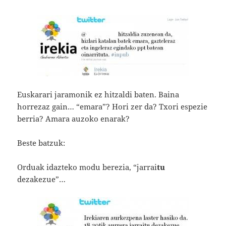
Euskarari jaramonik ez hitzaldi baten. Baina
horrezaz gain… “emara”? Hori zer da? Txori espezie
berria? Amara auzoko enarak?
Beste batzuk:
Orduak idazteko modu berezia, “jarrai
tu
dezakezue”…