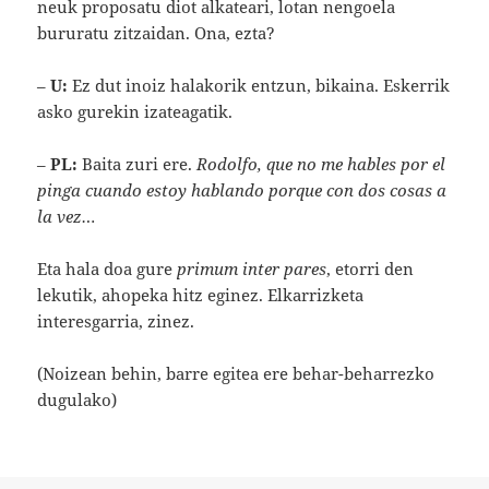
neuk proposatu diot alkateari, lotan nengoela
bururatu zitzaidan. Ona, ezta?
–
U:
Ez dut inoiz halakorik entzun, bikaina. Eskerrik
asko gurekin izateagatik.
–
PL:
Baita zuri ere.
Rodolfo, que no me hables por el
pinga cuando estoy hablando porque con dos cosas a
la vez…
Eta hala doa gure
primum inter pares
, etorri den
lekutik, ahopeka hitz eginez. Elkarrizketa
interesgarria, zinez.
(Noizean behin, barre egitea ere behar-beharrezko
dugulako)