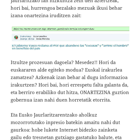
Jaurlaritzako lan hizkuntza zein den aztertzeak,
hori bai, hurrengoa bezalako mezuak ikusi behar
izana onartezina iruditzen zait:
Itzultze prozesuan dagoela? Mesedez!! Hori da
euskararen alde egiteko modua? Euskal irakurlea
zamatzea? Azkenak izan behar al dugu informazioa
irakurtzen? Hori bai, hori errespetu falta galanta da,
eta berriro erabiliko dut hitza, ONARTEZINA guztion
gobernua izan nahi duen horretatik etorrita.
Eta Eusko Jaurlaritzarentzako aholkuz
mozorrotutako inpresio batekin amaitu nahi dut
gaurkoa: hobe lukete Internet bidezko zainketa
gailu edo tresnetan gutxiago gastatuko balute, eta