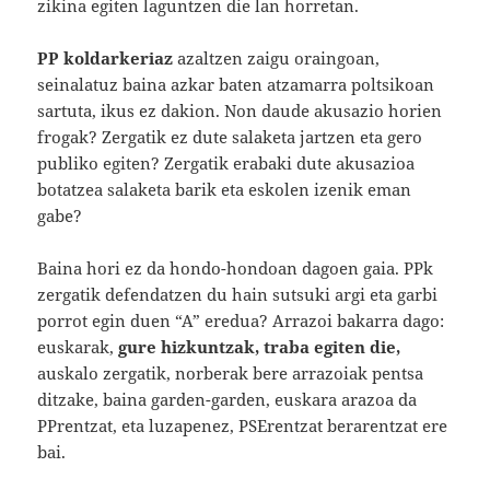
zikina egiten laguntzen die lan horretan.
PP koldarkeriaz
azaltzen zaigu oraingoan,
seinalatuz baina azkar baten atzamarra poltsikoan
sartuta, ikus ez dakion. Non daude akusazio horien
frogak? Zergatik ez dute salaketa jartzen eta gero
publiko egiten? Zergatik erabaki dute akusazioa
botatzea salaketa barik eta eskolen izenik eman
gabe?
Baina hori ez da hondo-hondoan dagoen gaia. PPk
zergatik defendatzen du hain sutsuki argi eta garbi
porrot egin duen “A” eredua? Arrazoi bakarra dago:
euskarak,
gure hizkuntzak, traba egiten die,
auskalo zergatik, norberak bere arrazoiak pentsa
ditzake, baina garden-garden, euskara arazoa da
PPrentzat, eta luzapenez, PSErentzat berarentzat ere
bai.