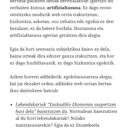
bertatik pasatzen denak berehalakoan igarriko du
zerbaiten kutsua:
artifizialtasuna
. Ez dago eroso
sentitzeko modurik web orria irakurtzean;
hizkuntza, askotan, oso zehatza edo egokia ez den
bezalaxe, ez da batere hurbila. Hoztasuna eta
artifizialtasuna agerian geratzen dira alegia.
Egia da hori sentsazio subjektiboa baino ez dela,
baina urteak dira edozer gauza irakurtzen, eta hor
ez dago hurbiltasunik, ez dago hizkuntza egokirik.
Azken horren adibiderik, egokitasunarena alegia,
bai jar dezaket ordea, adibidez web orrian bertan
ikus daitezkeen batzuk:
Lehendakariak “Euskadiko Ekonomia suspertzen
hasi dela” baieztatzen du
.
Normalean baieztatzen
al du hori lehendakariak? Nolako
maiztasunarekin? Egia da ez litzatekeela