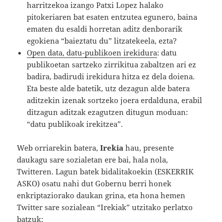
harritzekoa izango Patxi Lopez halako
pitokeriaren bat esaten entzutea egunero, baina
ematen du esaldi horretan aditz denborarik
egokiena “baieztatu du” litzatekeela, ezta?
Open data, datu-publikoen irekidura
: datu
publikoetan sartzeko zirrikitua zabaltzen ari ez
badira, badirudi irekidura hitza ez dela doiena.
Eta beste alde batetik, utz dezagun alde batera
aditzekin izenak sortzeko joera erdalduna, erabil
ditzagun aditzak ezagutzen ditugun moduan:
“datu publikoak irekitzea”.
Web orriarekin batera,
Irekia
hau, presente
daukagu sare sozialetan ere bai, hala nola,
Twitteren. Lagun batek bidalitakoekin (ESKERRIK
ASKO) osatu nahi dut Gobernu berri honek
enkriptaziorako daukan grina, eta hona hemen
Twitter sare sozialean “Irekiak” utzitako perlatxo
batzuk: