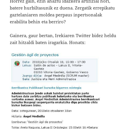
Horrez gain, ezin ahaztu idazkera artifizial hori,
batere hurbiltasunik ez duena. Zergatik errepikatu
gaztelaniaren moldea perpaus inpertsonalak
erabilita behin eta berriro?
Gainera, gaur bertan, Irekiaren Twitter bidez heldu
zait hitzaldi baten iragarkia. Honatx: