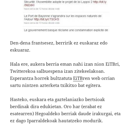
Den-dena frantsesez, berririk ez euskaraz edo
eskuaraz.
Hala ere, aukera berria eman nahi izan nion EiTBri,
Twitterekoa salbuespena izan zitekeelakoan.
Esperantza horrek bultzatuta
EiTB
ren web orrian
sartu nintzen azterketa txikitxo bat egitera.
Hasteko, euskara eta gaztelaniazko bertsioak
berdinak dira edukietan. Oro har (erabat ez
esatearren) Hegoaldeko berriak daude irakurgai, eta
ez dago Iparraldekoak hautatzeko modurik.