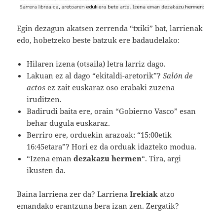
Egin dezagun akatsen zerrenda “txiki” bat, larrienak
edo, hobetzeko beste batzuk ere badaudelako:
Hilaren izena (otsaila) letra larriz dago.
Lakuan ez al dago “ekitaldi-aretorik”?
Salón de
actos
ez zait euskaraz oso erabaki zuzena
iruditzen.
Badirudi baita ere, orain “Gobierno Vasco” esan
behar dugula euskaraz.
Berriro ere, orduekin arazoak: “15:00etik
16:45etara”? Hori ez da orduak idazteko modua.
“Izena eman
dezakazu hermen
“. Tira, argi
ikusten da.
Baina larriena zer da? Larriena
Irekiak
atzo
emandako erantzuna bera izan zen. Zergatik?