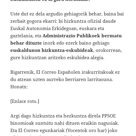
Uste dut ez dela argudio gehiagorik behar, baina bai
zerbait gogora ekarri: bi hizkuntza ofizial daude
Euskal Autonomia Erkidegoan, euskara eta
gaztelania, eta
Administrazio Publikoek bermatu
behar dituzte
inork edo ezerk baino gehiago
euskaldunon hizkuntza-eskubideak
, orokorrean,
gure hizkuntzan aritzeko eskubidea alegia.
Bigarrenik, El Correo Españolen irakurritakoak ez
du atzean uzten aurreko berriaren larritasuna.
Honatx:
[Enlace roto.]
Argi dago hizkuntza eta hezkuntza direla PPSOE
binomioak suntsitu nahi dituen eraikin nagusiak.
Eta El Correo egunkariak (Vocentok oro har) joko