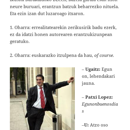
neure buruari, erantzun batzuk beharrezko nituela.
Eta ezin izan dut luzaroago itxaron.
1. Oharra: errealitatearekin zerikusirik badu ezerk,
ez da idatzi honen autorearen erantzukizunpean
geratuko.
2. Oharra: euskarazko itzulpena da hau,
of course
.
–
Ugaitz:
Egun
on, lehendakari
jauna.
–
Patxi Lopez:
Egunonbuenosdía
s
–
U:
Atzo oso