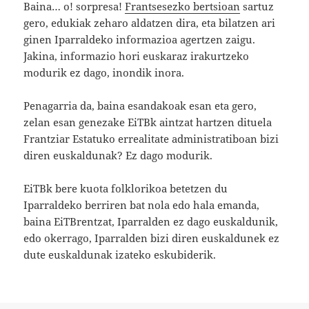
Baina… o! sorpresa!
Frantsesezko bertsioan
sartuz
gero, edukiak zeharo aldatzen dira, eta bilatzen ari
ginen Iparraldeko informazioa agertzen zaigu.
Jakina, informazio hori euskaraz irakurtzeko
modurik ez dago, inondik inora.
Penagarria da, baina esandakoak esan eta gero,
zelan esan genezake EiTBk aintzat hartzen dituela
Frantziar Estatuko errealitate administratiboan bizi
diren euskaldunak? Ez dago modurik.
EiTBk bere kuota folklorikoa betetzen du
Iparraldeko berriren bat nola edo hala emanda,
baina EiTBrentzat, Iparralden ez dago euskaldunik,
edo okerrago, Iparralden bizi diren euskaldunek ez
dute euskaldunak izateko eskubiderik.