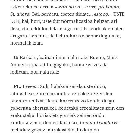
ezkerreko belarrian –
esto no va… a ver, probando.
Sí, ahora.
Bai, barkatu, esaten didate…
estooo…
USTE
DUT, bai, hori, uste dut normalizazioa heltzen ari
dela, eta helduko dela, eta gu urrats sendoak ematen
ari gara. Lehenik eta behin horixe behar dugulako,
normalak izan.
–
U:
Barkatu, baina ni normala naiz. Bueno, Marx
Anaien filmak ditut gogoko, baina zertzelada
lodietan, normala naiz.
–
PL:
Eeeeez! Zuk halakoa zarela uste duzu,
adingabeak zarete oraindik, ez dakizue zer den
onena zuentzat. Baina horretarako kendu diegu
gobernua abertzaleei, benetako errealitatea zein den
erakusteko: horiak eta gorriak zeinen ondo
konbinatzen duten erakusteko,
Txunda-txundaren
melodiaz gozatzen irakasteko, hizkuntza