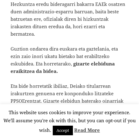
Hezkuntza eredu bideragarri bakarra EAEk osatzen
duen administrazio-esparru barruan, baita beste
batzuetan ere, ofizialak diren bi hizkuntzak
irakasten dituen eredua da, hori ezarri eta
bermatzea.
Guztion ondarea dira euskara eta gaztelania, eta
ezin zaio inori ukatu bietako bat erabiltzeko
eskubidea. Eta horretarako,
gizarte elebiduna
eraikitzea da bidea.
Eta bide horretatik ibiliaz, Deiako titularrean
irakurtzen genuena ere konponduko litzateke
PPSOErentzat. Gizarte elebidun baterako oinarriak
jarrita, etorkizunean ez genukeelako euskararen
This website uses cookies to improve your experience.
baremaziorik behar izango Lan Eskaintza
We'll assume you're ok with this, but you can opt-out if you
Publikoetan, gaur egun, gaztelaniaren baremaziorik
wish.
Read More
behar ez den bezalaxe.
Accept