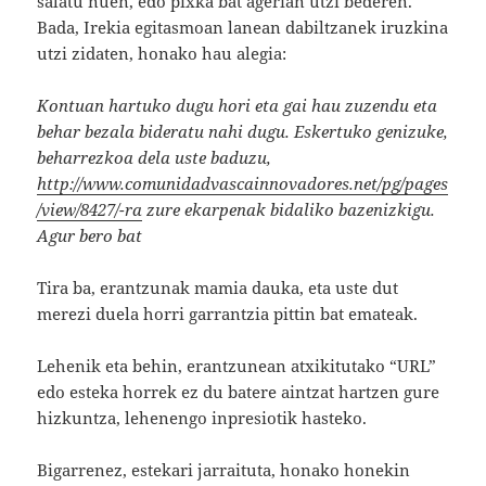
salatu nuen, edo pixka bat agerian utzi bederen.
Bada, Irekia egitasmoan lanean dabiltzanek iruzkina
utzi zidaten, honako hau alegia:
Kontuan hartuko dugu hori eta gai hau zuzendu eta
behar bezala bideratu nahi dugu. Eskertuko genizuke,
beharrezkoa dela uste baduzu,
http://www.comunidadvascainnovadores.net/pg/pages
/view/8427/-ra
zure ekarpenak bidaliko bazenizkigu.
Agur bero bat
Tira ba, erantzunak mamia dauka, eta uste dut
merezi duela horri garrantzia pittin bat emateak.
Lehenik eta behin, erantzunean atxikitutako “URL”
edo esteka horrek ez du batere aintzat hartzen gure
hizkuntza, lehenengo inpresiotik hasteko.
Bigarrenez, estekari jarraituta, honako honekin