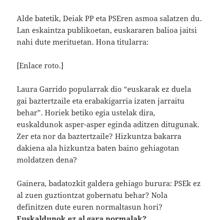
Alde batetik, Deiak PP eta PSEren asmoa salatzen du.
Lan eskaintza publikoetan, euskararen balioa jaitsi
nahi dute merituetan. Hona titularra:
[Enlace roto.]
Laura Garrido popularrak dio “euskarak ez duela
gai baztertzaile eta erabakigarria izaten jarraitu
behar”. Horiek betiko egia ustelak dira,
euskaldunok asper-asper eginda aditzen ditugunak.
Zer eta nor da baztertzaile? Hizkuntza bakarra
dakiena ala hizkuntza baten baino gehiagotan
moldatzen dena?
Gainera, badatozkit galdera gehiago burura: PSEk ez
al zuen guztiontzat gobernatu behar? Nola
definitzen dute euren normaltasun hori?
Euskaldunok ez al gara normalak?