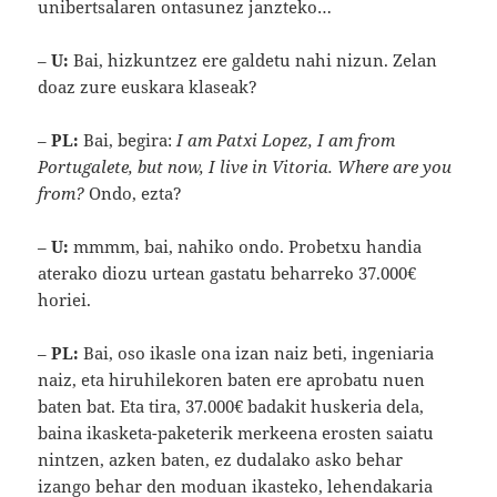
unibertsalaren ontasunez janzteko…
–
U:
Bai, hizkuntzez ere galdetu nahi nizun. Zelan
doaz zure euskara klaseak?
–
PL:
Bai, begira:
I am Patxi Lopez, I am from
Portugalete, but now, I live in Vitoria. Where are you
from?
Ondo, ezta?
–
U:
mmmm, bai, nahiko ondo. Probetxu handia
aterako diozu urtean gastatu beharreko 37.000€
horiei.
–
PL:
Bai, oso ikasle ona izan naiz beti, ingeniaria
naiz, eta hiruhilekoren baten ere aprobatu nuen
baten bat. Eta tira, 37.000€ badakit huskeria dela,
baina ikasketa-paketerik merkeena erosten saiatu
nintzen, azken baten, ez dudalako asko behar
izango behar den moduan ikasteko, lehendakaria