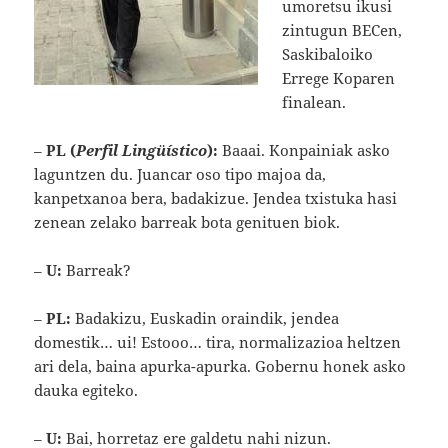
umoretsu ikusi
zintugun BECen,
Saskibaloiko
Errege Koparen
finalean.
–
PL (
Perfil Lingüístico
):
Baaai. Konpainiak asko
laguntzen du. Juancar oso tipo majoa da,
kanpetxanoa bera, badakizue. Jendea txistuka hasi
zenean zelako barreak bota genituen biok.
–
U:
Barreak?
–
PL:
Badakizu, Euskadin oraindik, jendea
domestik… ui! Estooo… tira, normalizazioa heltzen
ari dela, baina apurka-apurka. Gobernu honek asko
dauka egiteko.
–
U:
Bai, horretaz ere galdetu nahi nizun.