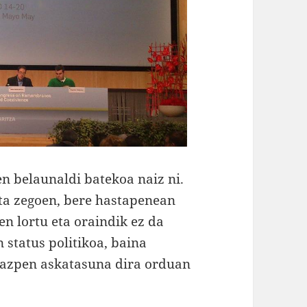
n belaunaldi batekoa naiz ni.
ta zegoen, bere hastapenean
en lortu eta oraindik ez da
 status politikoa, baina
razpen askatasuna dira orduan