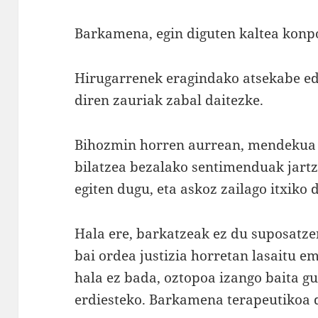
Barkamena, egin diguten kaltea konp
Hirugarrenek eragindako atsekabe ed
diren zauriak zabal daitezke.
Bihozmin horren aurrean, mendekua e
bilatzea bezalako sentimenduak jart
egiten dugu, eta askoz zailago itxiko 
Hala ere, barkatzeak ez du suposatzen 
bai ordea justizia horretan lasaitu em
hala ez bada, oztopoa izango baita g
erdiesteko. Barkamena terapeutikoa 