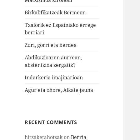
Birkalifikatzeak Bermeon
Txalorik ez Espainiako errege
berriari
Zuri, gorri eta berdea
Abdikazioaren aurrean,
abstentzioa zergatik?
Indarkeria imajinarioan
Agur eta ohore, Alkate jauna
RECENT COMMENTS
hitzaketahotsak
on
Berria