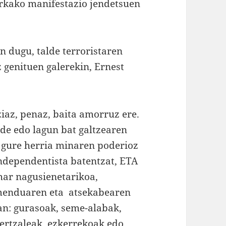
urkako manifestazio jendetsuen
n dugu, talde terroristaren
ez genituen galerekin, Ernest
iaz, penaz, baita amorruz ere.
de edo lagun bat galtzearen
 gure herria minaren poderioz
independentista batentzat, ETA
har nagusienetarikoa,
menduaren eta atsekabearen
tan: gurasoak, seme-alabak,
bertzaleak, ezkerrekoak edo