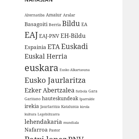
Amaiur
Aralar
Alternatiba
Bildu
Basagoiti
EA
Berria
EAJ
EH-Bildu
EAJ-PNV
Euskadi
ETA
Espainia
Euskal Herria
euskara
Eusko Alkartasuna
Eusko Jaurlaritza
Ezker Abertzalea
Gara
futbola
hauteskundeak
Garitano
Iparralde
irekia
Jaurlaritza
Katalunia
kirola
kultura
Legebiltzarra
lehendakaria
mundiala
Nafarroa
Pastor