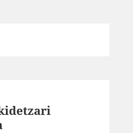
kidetzari
a