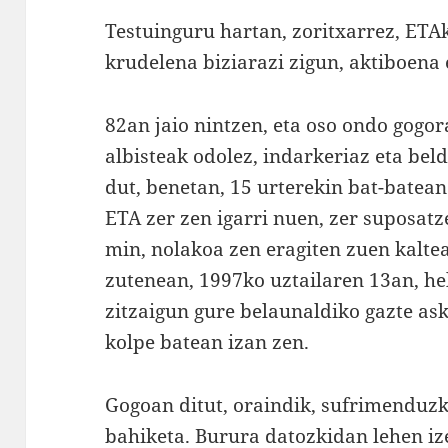
Testuinguru hartan, zoritxarrez, ETA
krudelena biziarazi zigun, aktiboena 
82an jaio nintzen, eta oso ondo gogor
albisteak odolez, indarkeriaz eta bel
dut, benetan, 15 urterekin bat-batean
ETA zer zen igarri nuen, zer suposat
min, nolakoa zen eragiten zuen kaltea
zutenean, 1997ko uztailaren 13an, he
zitzaigun gure belaunaldiko gazte ask
kolpe batean izan zen.
Gogoan ditut, oraindik, sufrimenduzk
bahiketa. Burura datozkidan lehen iz