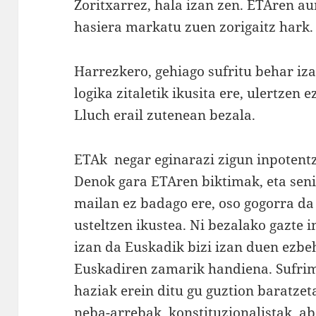
Zoritxarrez, hala izan zen. ETAren a
hasiera markatu zuen zorigaitz hark.
Harrezkero, gehiago sufritu behar iza
logika zitaletik ikusita ere, ulertzen 
Lluch erail zutenean bezala.
ETAk negar eginarazi zigun inpotentz
Denok gara ETAren biktimak, eta seni
mailan ez badago ere, oso gogorra da
usteltzen ikustea. Ni bezalako gazte 
izan da Euskadik bizi izan duen ezbe
Euskadiren zamarik handiena. Sufri
haziak erein ditu gu guztion baratze
neba-arrebak, konstituzionalistak, a