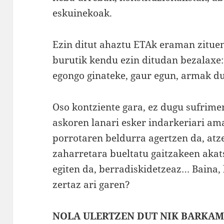
eskuinekoak.
Ezin ditut ahaztu ETAk eraman zitue
burutik kendu ezin ditudan bezalaxe:
egongo ginateke, gaur egun, armak due
Oso kontziente gara, ez dugu sufrime
askoren lanari esker indarkeriari am
porrotaren beldurra agertzen da, atze
zaharretara bueltatu gaitzakeen aka
egiten da, berradiskidetzeaz… Baina,
zertaz ari garen?
NOLA ULERTZEN DUT NIK BARKA