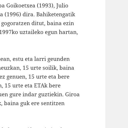
a Goikoetxea (1993), Julio
a (1996) dira. Bahiketengatik
 gogoratzen ditut, baina ezin
 1997ko uztaileko egun hartan,
lean, estu eta larri geunden
euzkan, 15 urte soilik, baina
ez genuen, 15 urte eta bere
, 15 urte eta ETAk bere
en gure indar guztiekin. Giroa
, baina guk ere sentitzen