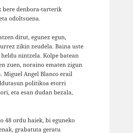
k bere denbora-tarterik
eta odoltsuena.
atzen ditut, egunez egun,
durrez zikin zeudela. Baina uste
 heldu nintzela. Kolpe batean
zen zuen, noraino ematen zigun
. Miguel Angel Blanco erail
ldutasun politikoa etorri
ori, eta esan dudan bezala,
o 48 ordu haiek, bi eguneko
enak, grabatuta geratu