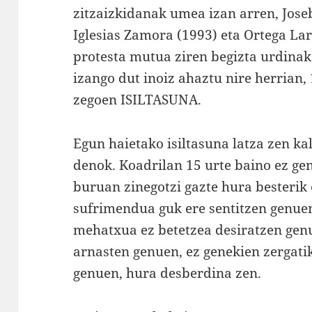
zitzaizkidanak umea izan arren, Joseb
Iglesias Zamora (1993) eta Ortega Lar
protesta mutua ziren begizta urdinak
izango dut inoiz ahaztu nire herrian,
zegoen ISILTASUNA.
Egun haietako isiltasuna latza zen ka
denok. Koadrilan 15 urte baino ez gen
buruan zinegotzi gazte hura besterik 
sufrimendua guk ere sentitzen genuen
mehatxua ez betetzea desiratzen genu
arnasten genuen, ez genekien zergatik
genuen, hura desberdina zen.