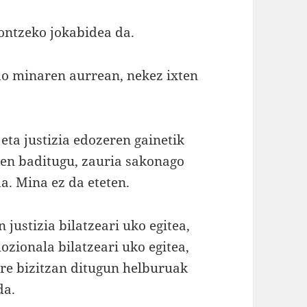
ontzeko jokabidea da.
o minaren aurrean, nekez ixten
ta justizia edozeren gainetik
zen baditugu, zauria sakonago
da. Mina ez da eteten.
justizia bilatzeari uko egitea,
ozionala bilatzeari uko egitea,
ure bizitzan ditugun helburuak
da.