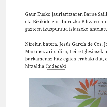
Gaur Eusko Jaurlaritzaren Barne Sai
eta Bizikidetzari buruzko Biltzarrean 
gazteen ikuspuntua islatzeko antolat
Nirekin batera, Jesús García de Cos, 
Martínez aritu dira, Leire Iglesiase
barkamenaz hitz egitea erabaki dut,
hitzaldia (
bideoak
):