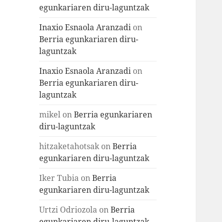
egunkariaren diru-laguntzak
Inaxio Esnaola Aranzadi
on
Berria egunkariaren diru-
laguntzak
Inaxio Esnaola Aranzadi
on
Berria egunkariaren diru-
laguntzak
mikel
on
Berria egunkariaren
diru-laguntzak
hitzaketahotsak
on
Berria
egunkariaren diru-laguntzak
Iker Tubia
on
Berria
egunkariaren diru-laguntzak
Urtzi Odriozola
on
Berria
egunkariaren diru-laguntzak