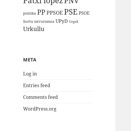
Patxi lopez
PNV
PSE
PP
PPSOE
PSOE
politika
UPyD
Sortu
terrorismoa
Urgell
Urkullu
META
Log in
Entries feed
Comments feed
WordPress.org