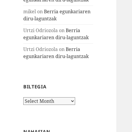
mikel
on
Berria egunkariaren
diru-laguntzak
Urtzi Odriozola
on
Berria
egunkariaren diru-laguntzak
Urtzi Odriozola
on
Berria
egunkariaren diru-laguntzak
BILTEGIA
Biltegia
NAHASIAN