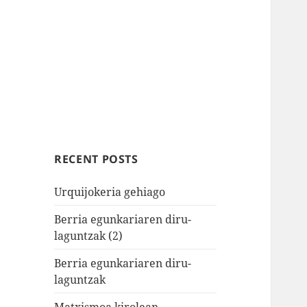
RECENT POSTS
Urquijokeria gehiago
Berria egunkariaren diru-
laguntzak (2)
Berria egunkariaren diru-
laguntzak
Matxismoa kirolean