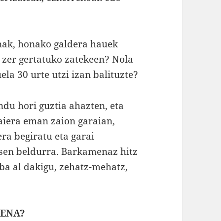
nak, honako galdera hauek
 zer gertatuko zatekeen? Nola
la 30 urte utzi izan balituzte?
ndu hori guztia ahazten, eta
aiera eman zaion garaian,
ra begiratu eta garai
tsen beldurra. Barkamenaz hitz
 ba al dakigu, zehatz-mehatz,
MENA?