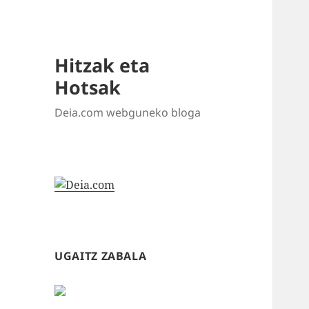
Hitzak eta
Hotsak
Deia.com webguneko bloga
UGAITZ ZABALA