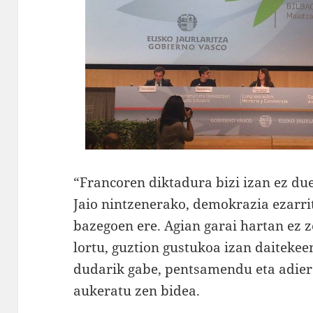
“Francoren diktadura bizi izan ez due
Jaio nintzenerako, demokrazia ezarri
bazegoen ere. Agian garai hartan ez z
lortu, guztion gustukoa izan daitekeen
dudarik gabe, pentsamendu eta adie
aukeratu zen bidea.