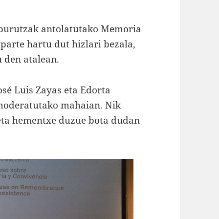
lburutzak antolatutako Memoria
parte hartu dut hizlari bezala,
u den atalean.
José Luis Zayas eta Edorta
k moderatutako mahaian. Nik
 eta hementxe duzue bota dudan