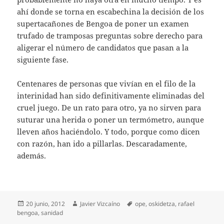
ahí donde se torna en escabechina la decisión de los
supertacañones de Bengoa de poner un examen
trufado de tramposas preguntas sobre derecho para
aligerar el número de candidatos que pasan a la
siguiente fase.
Centenares de personas que vivían en el filo de la
interinidad han sido definitivamente eliminadas del
cruel juego. De un rato para otro, ya no sirven para
suturar una herida o poner un termómetro, aunque
lleven años haciéndolo. Y todo, porque como dicen
con razón, han ido a pillarlas. Descaradamente,
además.
Publicado
Autor
Etiquetas
20 junio, 2012
Javier Vizcaíno
ope
,
oskidetza
,
rafael
el
bengoa
,
sanidad