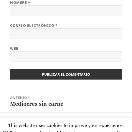
NOMBRE
*
CORREO ELECTRÓNICO
*
WEB
Navegación
ANTERIOR
de
Mediocres sin carné
Entrada
entradas
anterior:
SIGUIENTE
This website uses cookies to improve your experience.
I más D igual a…
Entrada