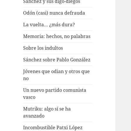
Sánchez y sus digo-diegos
Odón (casi) nunca defrauda
La vuelta… ¿más dura?
Memoria: hechos, no palabras
Sobre los indultos
Sánchez sobre Pablo González
Jóvenes que odian y otros que
no
Un nuevo partido comunista
vasco
Mutriku: algo sí se ha
avanzado
Incombustible Patxi López