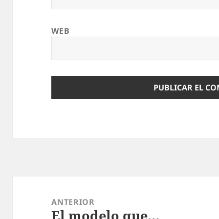
WEB
Navegación
de
ANTERIOR
El modelo que…
entradas
Entrada