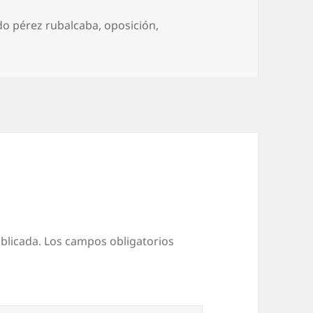
etas
do pérez rubalcaba
,
oposición
,
blicada.
Los campos obligatorios