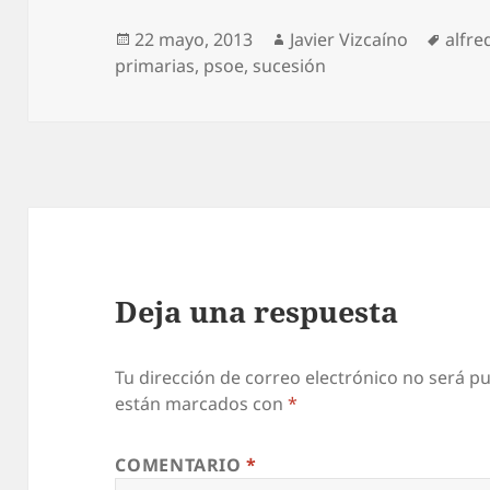
Publicado
Autor
Etiqu
22 mayo, 2013
Javier Vizcaíno
alfre
el
primarias
,
psoe
,
sucesión
Deja una respuesta
Tu dirección de correo electrónico no será pu
están marcados con
*
COMENTARIO
*