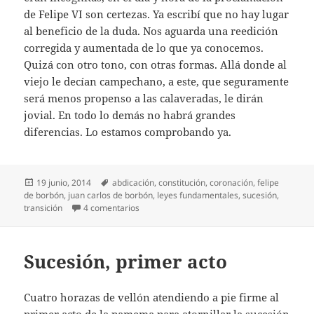
de Felipe VI son certezas. Ya escribí que no hay lugar
al beneficio de la duda. Nos aguarda una reedición
corregida y aumentada de lo que ya conocemos.
Quizá con otro tono, con otras formas. Allá donde al
viejo le decían campechano, a este, que seguramente
será menos propenso a las calaveradas, le dirán
jovial. En todo lo demás no habrá grandes
diferencias. Lo estamos comprobando ya.
Publicado
Etiquetas
19 junio, 2014
abdicación
,
constitución
,
coronación
,
felipe
el
de borbón
,
juan carlos de borbón
,
leyes fundamentales
,
sucesión
,
en Borbón por Borbón
transición
4 comentarios
Sucesión, primer acto
Cuatro horazas de vellón atendiendo a pie firme al
primer acto de la pamema para atornillar la sucesión