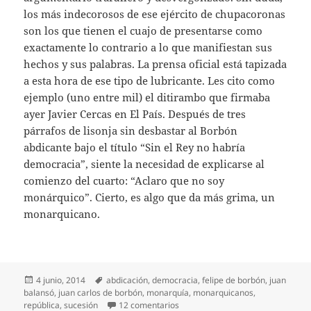
los más indecorosos de ese ejército de chupacoronas
son los que tienen el cuajo de presentarse como
exactamente lo contrario a lo que manifiestan sus
hechos y sus palabras. La prensa oficial está tapizada
a esta hora de ese tipo de lubricante. Les cito como
ejemplo (uno entre mil) el ditirambo que firmaba
ayer Javier Cercas en El País. Después de tres
párrafos de lisonja sin desbastar al Borbón
abdicante bajo el título “Sin el Rey no habría
democracia”, siente la necesidad de explicarse al
comienzo del cuarto: “Aclaro que no soy
monárquico”. Cierto, es algo que da más grima, un
monarquicano.
Publicado
Etiquetas
4 junio, 2014
abdicación
,
democracia
,
felipe de borbón
,
juan
el
balansó
,
juan carlos de borbón
,
monarquía
,
monarquicanos
,
en Monarquicanos
república
,
sucesión
12 comentarios