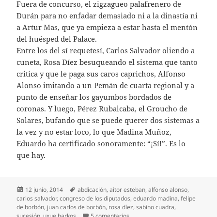
Fuera de concurso, el zigzagueo palafrenero de
Durán para no enfadar demasiado ni a la dinastía ni
a Artur Mas, que ya empieza a estar hasta el mentón
del huésped del Palace.
Entre los del sí requetesí, Carlos Salvador oliendo a
cuneta, Rosa Díez besuqueando el sistema que tanto
critica y que le paga sus caros caprichos, Alfonso
Alonso imitando a un Pemán de cuarta regional y a
punto de enseñar los gayumbos bordados de
coronas. Y luego, Pérez Rubalcaba, el Groucho de
Solares, bufando que se puede querer dos sistemas a
la vez y no estar loco, lo que Madina Muñoz,
Eduardo ha certificado sonoramente: “¡Sí!”. Es lo
que hay.
Publicado
Etiquetas
12 junio, 2014
abdicación
,
aitor esteban
,
alfonso alonso
,
el
carlos salvador
,
congreso de los diputados
,
eduardo madina
,
felipe
de borbón
,
juan carlos de borbón
,
rosa díez
,
sabino cuadra
,
en Sucesión, primer acto
sucesión
,
uxue barkos
5 comentarios