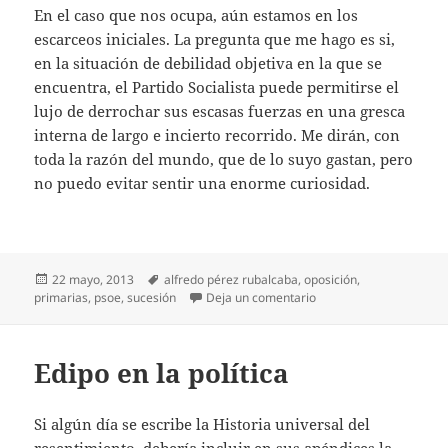
En el caso que nos ocupa, aún estamos en los
escarceos iniciales. La pregunta que me hago es si,
en la situación de debilidad objetiva en la que se
encuentra, el Partido Socialista puede permitirse el
lujo de derrochar sus escasas fuerzas en una gresca
interna de largo e incierto recorrido. Me dirán, con
toda la razón del mundo, que de lo suyo gastan, pero
no puedo evitar sentir una enorme curiosidad.
Publicado
Etiquetas
22 mayo, 2013
alfredo pérez rubalcaba
,
oposición
,
el
en Primarias tengas
primarias
,
psoe
,
sucesión
Deja un comentario
Edipo en la política
Si algún día se escribe la Historia universal del