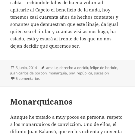
cabía —echándole kilos de buena voluntad—
aplicarle al Capeto el beneficio de la duda, hoy
tenemos casi cuarenta años de hechos contantes y
sonantes que demuestran que este linaje, da igual
quién sea el titular y cuántas visitas nos haga, ha
estado, está y estará al frente de los que no nos
dejan decidir qué queremos ser.
Publicado
Etiquetas
5 junio, 2014
amaiur
,
derecho a decidir
,
felipe de borbón
,
el
juan carlos de borbón
,
monarquía
,
pnv
,
república
,
sucesión
en Digamos No
5 comentarios
Monarquicanos
Aunque he tratado a muy pocos en persona, respeto
a los monárquicos de convicción. Uno de ellos, el
difunto Juan Balansó, que en los ochenta y noventa