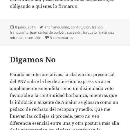
obligando a quienes lo firmaron.
Publicado
Etiquetas
8 junio, 2014
antifranquismo
,
constitución
,
franco
,
el
franquismo
,
juan carlos de borbón
,
sucesión
,
torcuato fernández
en Timo constitucional
miranda
,
transición
3 comentarios
Digamos No
Paradojas interpretativas: la abstención presencial
del PNV sobre la ley de sucesión express va a ser
ampliamente entendida como un disimulado voto
favorable a la continuidad borbónica, mientras que
la inhibición ausente de Amaiur se glosará como un
pedazo de rechazo del recopón y medio. Que me
lluevan las collejas si procede, pero no veo
diferencia esencial entre una y otra postura más allá