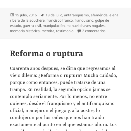
Publicado
Etiquetas
19 julio, 2016
18 de julio
,
antifranquismo
,
efeméride
,
elena
el
ribera de la souchère
,
francisco franco
,
franquismo
,
golpe de
estado
,
guerra civil
,
manipulación
,
manuel chaves nogales
,
en 80 años y un
memoria histórica
,
mentira
,
testimonio
2 comentarios
Reforma o ruptura
Cuarenta años después, se diría que regresamos al
viejo dilema: ¿Reforma o ruptura? Mucho cuidado,
porque como entonces, puede tratarse de una
trampa. En realidad, la segunda opción jamás se
contempló seriamente. Por lo menos, no entre
quienes, desde el franquismo y el antifranquismo
oficial, manejaron el juego y, a la postre, lo
condujeron por los raíles que nos han traído
exactamente al punto en el que estamos ahora. Los