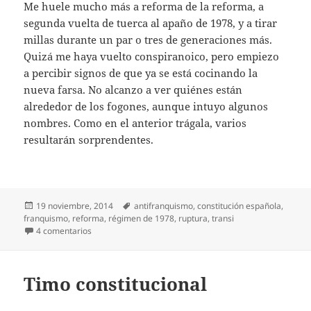
Me huele mucho más a reforma de la reforma, a
segunda vuelta de tuerca al apaño de 1978, y a tirar
millas durante un par o tres de generaciones más.
Quizá me haya vuelto conspiranoico, pero empiezo
a percibir signos de que ya se está cocinando la
nueva farsa. No alcanzo a ver quiénes están
alrededor de los fogones, aunque intuyo algunos
nombres. Como en el anterior trágala, varios
resultarán sorprendentes.
Publicado
Etiquetas
19 noviembre, 2014
antifranquismo
,
constitución española
,
el
franquismo
,
reforma
,
régimen de 1978
,
ruptura
,
transi
en Reforma o ruptura
4 comentarios
Timo constitucional