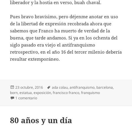
liberador y la hostia en verso, buah chaval.
Pues bravo bravísimo, pero déjenme anotar en uso
de la libertad de expresión recobrada ahora que
sabemos que Franco ha muerto de verdad de la
buena, que tarde andamos. Si ya en los ochenta del
siglo pasado era viejo el antifranquismo
retrospectivo, en el año 16 del tercer milenio debería
resultar extemporáneo.
Publicado
Etiquetas
23 octubre, 2016
ada colau
,
antifranquismo
,
barcelona
,
el
born
,
estatua
,
exposición
,
francisco franco
,
franquismo
en Franco ha vuelto a morir
1 comentario
80 años y un día