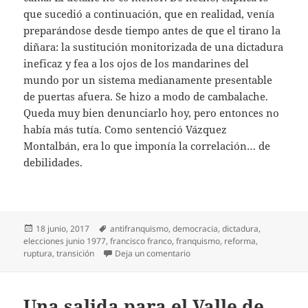
que sucedió a continuación, que en realidad, venía
preparándose desde tiempo antes de que el tirano la
diñara: la sustitución monitorizada de una dictadura
ineficaz y fea a los ojos de los mandarines del
mundo por un sistema medianamente presentable
de puertas afuera. Se hizo a modo de cambalache.
Queda muy bien denunciarlo hoy, pero entonces no
había más tutía. Como sentenció Vázquez
Montalbán, era lo que imponía la correlación… de
debilidades.
Publicado
Etiquetas
18 junio, 2017
antifranquismo
,
democracia
,
dictadura
,
el
elecciones junio 1977
,
francisco franco
,
franquismo
,
reforma
,
en Cuarenta años después
ruptura
,
transición
Deja un comentario
Una salida para el Valle de