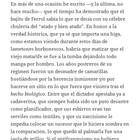
En más de una ocasión he escrito —y la última, no
hace mucho— que el tiempo ha demostrado que el
bajito de Ferrol sabía lo que se decía con su célebre
chulería del “atado y bien atado”. En honor a la
verdad histórica, que ya sé que importa una higa,
como estamos viendo durante estos días de
lametones borbonescos, habría que matizar que el
viejo matarife se fue a la tumba dejándolo todo
manga por hombro. Los años postreros de su
régimen fueron un desmadre de camarillas
hostiándose por la herencia inminente y/o por
hacerse un sitio en lo que fuera que viniera tras el
hecho
biológico
. Entre que el dictador apestaba ya a
cadaverina, que siempre había sido un puto desastre
como planificador, que sus esbirros eran tan
serviles como inútiles, y que su narcisismo le
impedía colocar un sucesor que le hiciera sombra en
la comparación, lo que quedó al palmarla fue una
jaula de grillos. Si el antifranquismo no hubiera