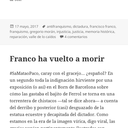
Publicado
Etiquetas
17 mayo, 2017
antifranquismo
,
dictadura
,
francisco franco
,
el
franquismo
,
gregorio morán
,
injusticia
,
justicia
,
memoria histórica
,
en Una salida para el Val
reparación
,
valle de lo caídos
4 comentarios
Franco ha vuelto a morir
#SaMataoPaco, caray con el gracejo… ¿español? En
un segundo toda la indignación hirviente por una
exposición (o así) en el Born de Barcelona sobre
cómo las gastaba el bajito de Ferrol se torna en una
torrentera de chistacos —tal se dice ahora— a cuenta
del derribo y posterior (casi) desguazado de la
estatua ecuestre y decapitada del dictador. Como
estamos en la era de la imagen vírica, digo viral, las
gracias venían pertinentemente ilustradas con