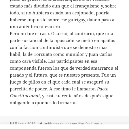
estado más dividido aun que el franquismo y, sobre
todo, si no hubiera estado tan acojonado, podría
haberse impuesto sobre ese guirigay, dando paso a
una auténtica nueva era.
Pero no fue el caso. Ocurrió, al contrario, que una
parte sustancial de la oposición se metió en apaños
con la facción continuista que se demostró más
hábil, la de Torcuato como muñidor y Juan Carlos
como cara visible. Los participantes en esa
componenda fueron los que de verdad amarraron el
pasado y el futuro, que es nuestro presente. Fue un
juego de pillos en el que cada cual se aseguró su
parcelita de poder. A ese timo le llamaron
Pacto
Constitucional
, y casi cuarenta años después sigue
obligando a quienes lo firmaron.
Publicado
Etiquetas
8 junio, 2014
antifranquismo
,
constitución
,
franco
,
el
franquismo
,
juan carlos de borbón
,
sucesión
,
torcuato fernández