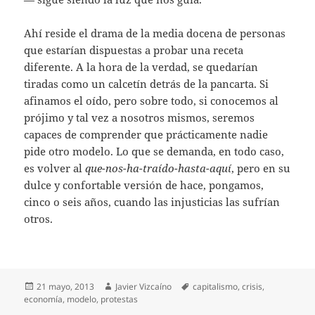
Ahí reside el drama de la media docena de personas
que estarían dispuestas a probar una receta
diferente. A la hora de la verdad, se quedarían
tiradas como un calcetín detrás de la pancarta. Si
afinamos el oído, pero sobre todo, si conocemos al
prójimo y tal vez a nosotros mismos, seremos
capaces de comprender que prácticamente nadie
pide otro modelo. Lo que se demanda, en todo caso,
es volver al
que-nos-ha-traído-hasta-aquí
, pero en su
dulce y confortable versión de hace, pongamos,
cinco o seis años, cuando las injusticias las sufrían
otros.
Publicado
Autor
Etiquetas
21 mayo, 2013
Javier Vizcaíno
capitalismo
,
crisis
,
el
economía
,
modelo
,
protestas