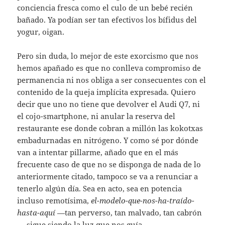
conciencia fresca como el culo de un bebé recién
bañado. Ya podían ser tan efectivos los bífidus del
yogur, oigan.
Pero sin duda, lo mejor de este exorcismo que nos
hemos apañado es que no conlleva compromiso de
permanencia ni nos obliga a ser consecuentes con el
contenido de la queja implícita expresada. Quiero
decir que uno no tiene que devolver el Audi Q7, ni
el cojo-smartphone, ni anular la reserva del
restaurante ese donde cobran a millón las kokotxas
embadurnadas en nitrógeno. Y como sé por dónde
van a intentar pillarme, añado que en el más
frecuente caso de que no se disponga de nada de lo
anteriormente citado, tampoco se va a renunciar a
tenerlo algún día. Sea en acto, sea en potencia
incluso remotísima,
el-modelo-que-nos-ha-traído-
hasta-aquí
—tan perverso, tan malvado, tan cabrón
— sigue siendo la luz que nos guía.