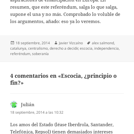
resumen, que este referéndum, salga lo que salga,
supone el una y no más. Comprobado lo voluble de
los argumentos, añado: eso ya lo veremos.
Publicado
Autor
Etiquetas
18 septiembre, 2014
Javier Vizcaíno
alex salmond
,
el
catalunya
,
centralismo
,
derecho a decidir
,
escocia
,
independencia
,
referéndum
,
soberanía
4 comentarios en «Escocia, ¿principio o
fin?»
Julián
dice:
18 septiembre, 2014 a las 10:32
Los amos del Estado (léase Iberdrola, Santander,
Telefónica, Repsol) tienen demasiados intereses