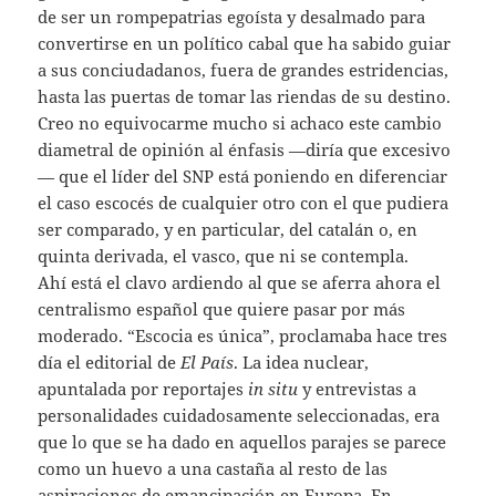
de ser un rompepatrias egoísta y desalmado para
convertirse en un político cabal que ha sabido guiar
a sus conciudadanos, fuera de grandes estridencias,
hasta las puertas de tomar las riendas de su destino.
Creo no equivocarme mucho si achaco este cambio
diametral de opinión al énfasis —diría que excesivo
— que el líder del SNP está poniendo en diferenciar
el caso escocés de cualquier otro con el que pudiera
ser comparado, y en particular, del catalán o, en
quinta derivada, el vasco, que ni se contempla.
Ahí está el clavo ardiendo al que se aferra ahora el
centralismo español que quiere pasar por más
moderado. “Escocia es única”, proclamaba hace tres
día el editorial de
El
País
. La idea nuclear,
apuntalada por reportajes
in
situ
y entrevistas a
personalidades cuidadosamente seleccionadas, era
que lo que se ha dado en aquellos parajes se parece
como un huevo a una castaña al resto de las
aspiraciones de emancipación en Europa. En