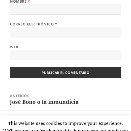
NOMBRE
*
CORREO ELECTRÓNICO
*
WEB
Navegación
ANTERIOR
de
José Bono o la inmundicia
Entrada
entradas
anterior:
SIGUIENTE
This website uses cookies to improve your experience.
Sánchez en Telecolorín
Entrada
We'll assume you're ok with this, but you can opt-out if you