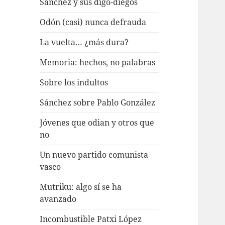
Sánchez y sus digo-diegos
Odón (casi) nunca defrauda
La vuelta… ¿más dura?
Memoria: hechos, no palabras
Sobre los indultos
Sánchez sobre Pablo González
Jóvenes que odian y otros que
no
Un nuevo partido comunista
vasco
Mutriku: algo sí se ha
avanzado
Incombustible Patxi López