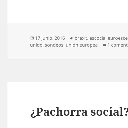
Publicado
Etiquetas
17 junio, 2016
brexit
,
escocia
,
euroesce
el
unido
,
sondeos
,
unión europea
1 coment
¿Pachorra social