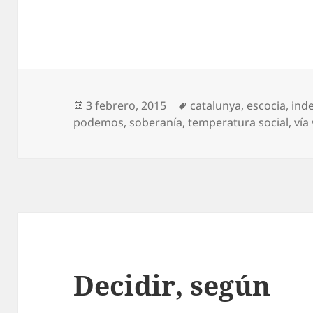
Publicado
Etiquetas
3 febrero, 2015
catalunya
,
escocia
,
ind
el
podemos
,
soberanía
,
temperatura social
,
vía
Decidir, según