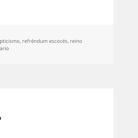
pticismo
,
refréndum escocés
,
reino
en Brexit… o no
ario
?