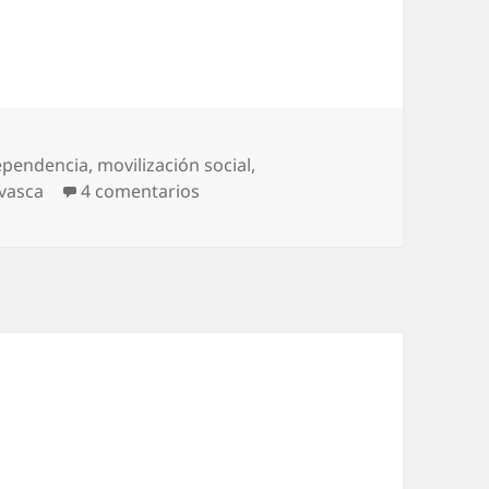
ependencia
,
movilización social
,
en ¿Pachorra social?
 vasca
4 comentarios