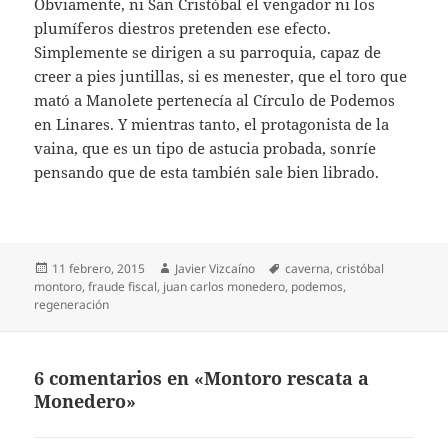
Obviamente, ni San Cristóbal el vengador ni los
plumíferos diestros pretenden ese efecto.
Simplemente se dirigen a su parroquia, capaz de
creer a pies juntillas, si es menester, que el toro que
mató a Manolete pertenecía al Círculo de Podemos
en Linares. Y mientras tanto, el protagonista de la
vaina, que es un tipo de astucia probada, sonríe
pensando que de esta también sale bien librado.
Publicado
Autor
Etiquetas
11 febrero, 2015
Javier Vizcaíno
caverna
,
cristóbal
el
montoro
,
fraude fiscal
,
juan carlos monedero
,
podemos
,
regeneración
6 comentarios en «Montoro rescata a
Monedero»