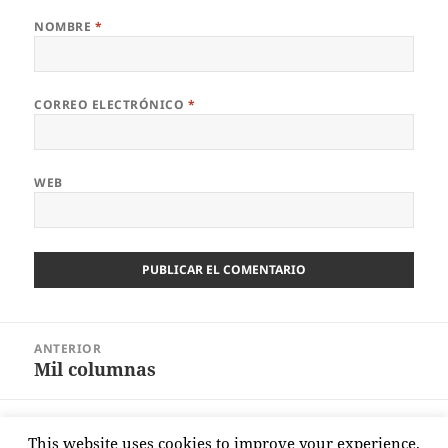
NOMBRE
*
CORREO ELECTRÓNICO
*
WEB
Navegación
ANTERIOR
de
Mil columnas
Entrada
entradas
anterior:
SIGUIENTE
This website uses cookies to improve your experience.
Buscar salidas
Entrada