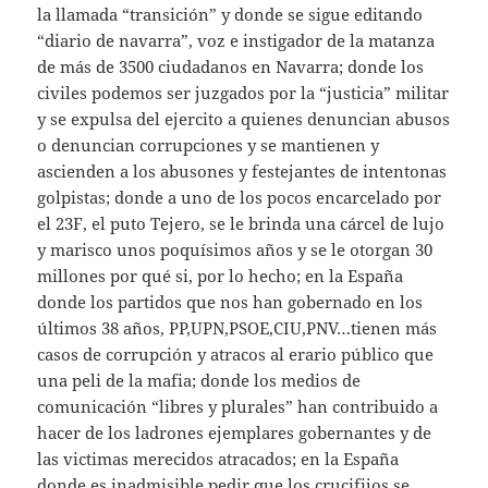
la llamada “transición” y donde se sigue editando
“diario de navarra”, voz e instigador de la matanza
de más de 3500 ciudadanos en Navarra; donde los
civiles podemos ser juzgados por la “justicia” militar
y se expulsa del ejercito a quienes denuncian abusos
o denuncian corrupciones y se mantienen y
ascienden a los abusones y festejantes de intentonas
golpistas; donde a uno de los pocos encarcelado por
el 23F, el puto Tejero, se le brinda una cárcel de lujo
y marisco unos poquísimos años y se le otorgan 30
millones por qué si, por lo hecho; en la España
donde los partidos que nos han gobernado en los
últimos 38 años, PP,UPN,PSOE,CIU,PNV…tienen más
casos de corrupción y atracos al erario público que
una peli de la mafia; donde los medios de
comunicación “libres y plurales” han contribuido a
hacer de los ladrones ejemplares gobernantes y de
las victimas merecidos atracados; en la España
donde es inadmisible pedir que los crucifijos se