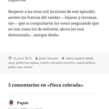
Respecto a las otras mil lecciones de este episodio,
anoten las fuerzas del cambio —lejanas y cercanas,
ojo— que si conquistaron los votos asegurando que
no son como los de enfrente, ahora les toca
demostrarlo… aunque duela.
Publicado
Autor
Etiquetas
16 junio, 2015
Javier Vizcaíno
ahora madrid
,
doble
el
vara
,
guillermo zapata
,
humor
,
manuela carmena
,
nueva política
,
pablo soto
,
twitter
5 comentarios en «Pieza cobrada»
Papus
dice: