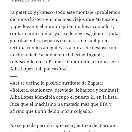
16 junio, 2015 a las 13:24
Es patético y grotesco todo este montaje «problemón
de unos chistes» encima más viejos que Matusalén,
y que levante el muñón quién no haya contado -y
contará- uno similar ya sea de negros, gitanos, putas,
guardiaciviles, peperos o etarras, en cualquier
tertulia con los amigotes-as a horas de desfase con
nocturnidad. Ya andan en «Libertad Digital»,
rebuscando en su Primera Comunión, a la sucesora
Alba López, tal que «asín»:
—–
«Así se define la posible sustituta de Zapata:
«Bollera, camionera, desviada, leñadora y feminazi»
Alba López Mendiola ocupó el puesto 21 en la lista.
Dice que el machismo ha matado más que ETA y
afirmó que Botín debió morir colgado.»
—–
No se puede permitir que esta gentuza deLParque