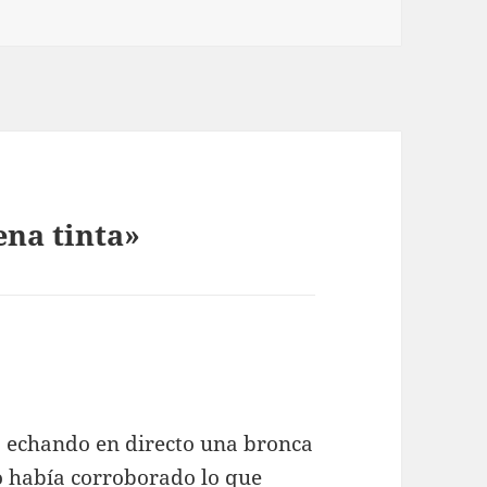
ena tinta»
ce:
a echando en directo una bronca
 había corroborado lo que