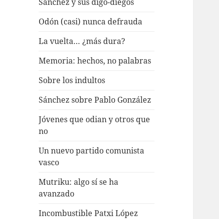
Sánchez y sus digo-diegos
Odón (casi) nunca defrauda
La vuelta… ¿más dura?
Memoria: hechos, no palabras
Sobre los indultos
Sánchez sobre Pablo González
Jóvenes que odian y otros que
no
Un nuevo partido comunista
vasco
Mutriku: algo sí se ha
avanzado
Incombustible Patxi López