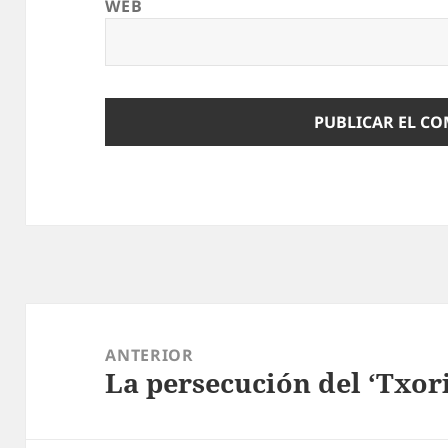
WEB
Navegación
de
ANTERIOR
La persecución del ‘Txori
entradas
Entrada
anterior: