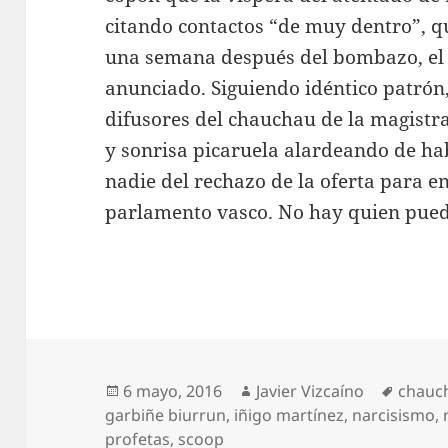
citando contactos “de muy dentro”, qu
una semana después del bombazo, el 
anunciado. Siguiendo idéntico patrón,
difusores del chauchau de la magistr
y sonrisa picaruela alardeando de ha
nadie del rechazo de la oferta para e
parlamento vasco. No hay quien pueda
Publicado
Autor
Etique
6 mayo, 2016
Javier Vizcaíno
chauc
el
garbiñe biurrun
,
iñigo martínez
,
narcisismo
,
profetas
,
scoop