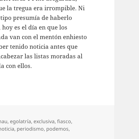
e la tregua era irrompible. Ni
tipo presumía de haberlo
 hoy es el día en que los
ada van con el mentón enhiesto
ber tenido noticia antes que
ncabezar las listas moradas al
 con ellos.
tas
hau
,
egolatría
,
exclusiva
,
fiasco
,
noticia
,
periodismo
,
podemos
,