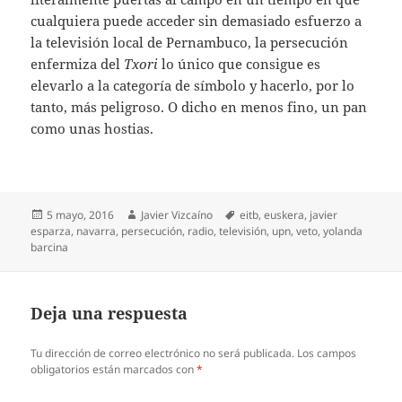
cualquiera puede acceder sin demasiado esfuerzo a
la televisión local de Pernambuco, la persecución
enfermiza del
Txori
lo único que consigue es
elevarlo a la categoría de símbolo y hacerlo, por lo
tanto, más peligroso. O dicho en menos fino, un pan
como unas hostias.
Publicado
Autor
Etiquetas
5 mayo, 2016
Javier Vizcaíno
eitb
,
euskera
,
javier
el
esparza
,
navarra
,
persecución
,
radio
,
televisión
,
upn
,
veto
,
yolanda
barcina
Deja una respuesta
Tu dirección de correo electrónico no será publicada.
Los campos
obligatorios están marcados con
*