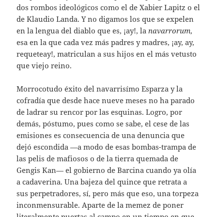
dos rombos ideológicos como el de Xabier Lapitz o el
de Klaudio Landa. Y no digamos los que se expelen
en la lengua del diablo que es, ¡ay!, la
navarrorum
,
esa en la que cada vez más padres y madres, ¡ay, ay,
requeteay!, matriculan a sus hijos en el más vetusto
que viejo reino.
Morrocotudo éxito del navarrisímo Esparza y la
cofradía que desde hace nueve meses no ha parado
de ladrar su rencor por las esquinas. Logro, por
demás, póstumo, pues como se sabe, el cese de las
emisiones es consecuencia de una denuncia que
dejó escondida —a modo de esas bombas-trampa de
las pelis de mafiosos o de la tierra quemada de
Gengis Kan— el gobierno de Barcina cuando ya olía
a cadaverina. Una bajeza del quince que retrata a
sus perpetradores, sí, pero más que eso, una torpeza
inconmensurable. Aparte de la memez de poner
literalmente puertas al campo en un tiempo en que