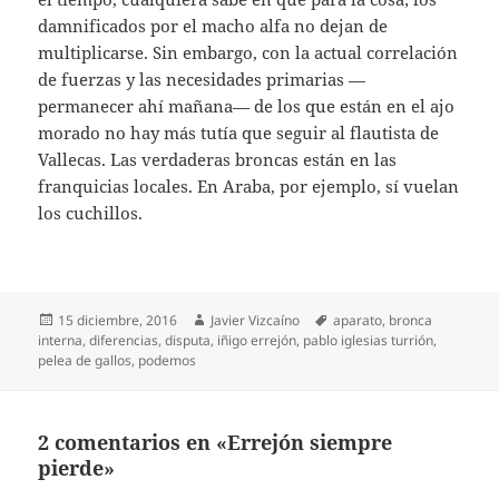
damnificados por el macho alfa no dejan de
multiplicarse. Sin embargo, con la actual correlación
de fuerzas y las necesidades primarias —
permanecer ahí mañana— de los que están en el ajo
morado no hay más tutía que seguir al flautista de
Vallecas. Las verdaderas broncas están en las
franquicias locales. En Araba, por ejemplo, sí vuelan
los cuchillos.
Publicado
Autor
Etiquetas
15 diciembre, 2016
Javier Vizcaíno
aparato
,
bronca
el
interna
,
diferencias
,
disputa
,
iñigo errejón
,
pablo iglesias turrión
,
pelea de gallos
,
podemos
2 comentarios en «Errejón siempre
pierde»