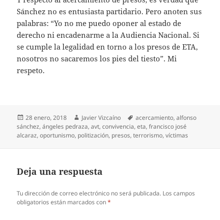
Sánchez no es entusiasta partidario. Pero anoten sus
palabras: “Yo no me puedo oponer al estado de
derecho ni encadenarme a la Audiencia Nacional. Si
se cumple la legalidad en torno a los presos de ETA,
nosotros no sacaremos los pies del tiesto”. Mi
respeto.
Publicado
Autor
Etiquetas
28 enero, 2018
Javier Vizcaíno
acercamiento
,
alfonso
el
sánchez
,
ángeles pedraza
,
avt
,
convivencia
,
eta
,
francisco josé
alcaraz
,
oportunismo
,
politización
,
presos
,
terrorismo
,
víctimas
Deja una respuesta
Tu dirección de correo electrónico no será publicada.
Los campos
obligatorios están marcados con
*