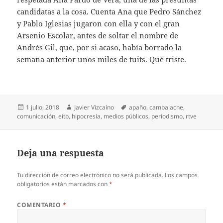
candidatas a la cosa. Cuenta Ana que Pedro Sánchez
y Pablo Iglesias jugaron con ella y con el gran
Arsenio Escolar, antes de soltar el nombre de
Andrés Gil, que, por si acaso, había borrado la
semana anterior unos miles de tuits. Qué triste.
Publicado
Autor
Etiquetas
1 julio, 2018
Javier Vizcaíno
apaño
,
cambalache
,
el
comunicación
,
eitb
,
hipocresía
,
medios públicos
,
periodismo
,
rtve
Deja una respuesta
Tu dirección de correo electrónico no será publicada.
Los campos
obligatorios están marcados con
*
COMENTARIO
*