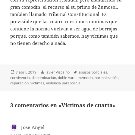
gran comodín: el recurso al su primo de Zumosol,
también llamado Tribunal Constitucional. Es
previsible que las cuatro cuestiones mínimas que
contiene la norma vuelvan a ser agua de borrajas
porque, como también sabemos, hay víctimas que
no tienen derecho a nada.
Publicado
Autor
Etiquetas
7 abril, 2019
Javier Vizcaíno
abusos policiales
,
el
convivencia
,
discriminación
,
doble vara
,
memoria
,
normalización
,
reparación
,
víctimas
,
violencia parapolicial
3 comentarios en «Víctimas de cuarta»
Jose Angel
dice: