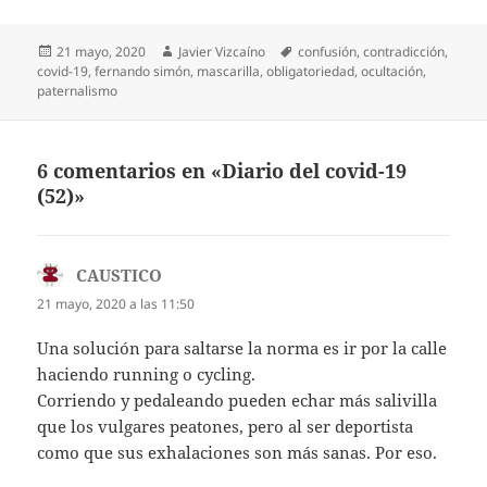
Publicado
Autor
Etiquetas
21 mayo, 2020
Javier Vizcaíno
confusión
,
contradicción
,
el
covid-19
,
fernando simón
,
mascarilla
,
obligatoriedad
,
ocultación
,
paternalismo
6 comentarios en «Diario del covid-19
(52)»
CAUSTICO
dice:
21 mayo, 2020 a las 11:50
Una solución para saltarse la norma es ir por la calle
haciendo running o cycling.
Corriendo y pedaleando pueden echar más salivilla
que los vulgares peatones, pero al ser deportista
como que sus exhalaciones son más sanas. Por eso.