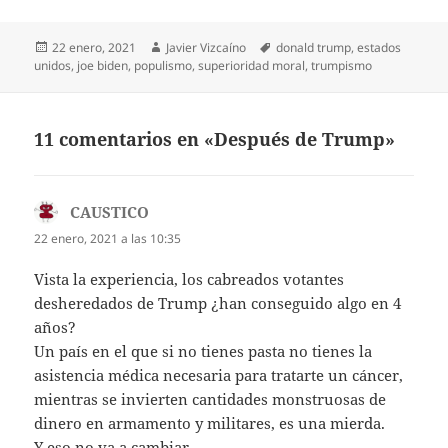
Publicado
Autor
Etiquetas
22 enero, 2021
Javier Vizcaíno
donald trump
,
estados
el
unidos
,
joe biden
,
populismo
,
superioridad moral
,
trumpismo
11 comentarios en «Después de Trump»
CAUSTICO
dice:
22 enero, 2021 a las 10:35
Vista la experiencia, los cabreados votantes
desheredados de Trump ¿han conseguido algo en 4
años?
Un país en el que si no tienes pasta no tienes la
asistencia médica necesaria para tratarte un cáncer,
mientras se invierten cantidades monstruosas de
dinero en armamento y militares, es una mierda.
Y eso no va a cambiar.