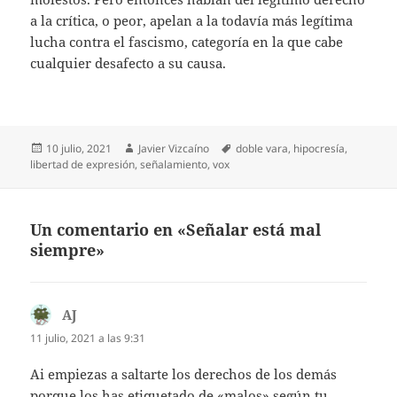
a la crítica, o peor, apelan a la todavía más legítima
lucha contra el fascismo, categoría en la que cabe
cualquier desafecto a su causa.
Publicado
Autor
Etiquetas
10 julio, 2021
Javier Vizcaíno
doble vara
,
hipocresía
,
el
libertad de expresión
,
señalamiento
,
vox
Un comentario en «Señalar está mal
siempre»
AJ
dice:
11 julio, 2021 a las 9:31
Ai empiezas a saltarte los derechos de los demás
porque los has etiquetado de «malos» según tu