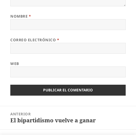
NOMBRE
*
CORREO ELECTRÓNICO
*
WEB
Navegación
ANTERIOR
de
El bipartidismo vuelve a ganar
Entrada
entradas
anterior: