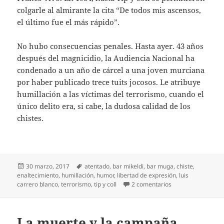
colgarle al almirante la cita “De todos mis ascensos,
el último fue el más rápido”.
No hubo consecuencias penales. Hasta ayer. 43 años
después del magnicidio, la Audiencia Nacional ha
condenado a un año de cárcel a una joven murciana
por haber publicado trece tuits jocosos. Le atribuye
humillación a las víctimas del terrorismo, cuando el
único delito era, si cabe, la dudosa calidad de los
chistes.
Publicado
Etiquetas
30 marzo, 2017
atentado
,
bar mikeldi
,
bar muga
,
chiste
,
el
enaltecimiento
,
humillación
,
humor
,
libertad de expresión
,
luis
en Chistes de Carr
carrero blanco
,
terrorismo
,
tip y coll
2 comentarios
La muerte y la campaña