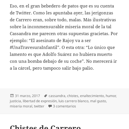
Eso, en el gran bebedero de patos que es su cuenta
de Twitter. Como les apuntaba ayer, las jerigonzas
de Carrero eran, sobre todo, malas. Más ilustrativas
sobre la inconmensurable miseria moral de la tal
Cassandra me parecen otras supuestas gracietas. Por
ejemplo: “El asesinato de Rajoy va a ser
#UnaTravesuraInfantil”. O esta otra: “Lo único que
lamento es que Adolfo Suárez no hubiera muerto
con una bomba debajo de su coche”. No merecerá ir
a la cárcel, pero tampoco salir bajo palio.
Publicado
Etiquetas
31 marzo, 2017
cassandra
,
chistes
,
enaltecimiento
,
humor
,
el
justicia
,
libertad de expresión
,
luis carrero blanco
,
mal gusto
,
en Gracias sin gracia
miseria moral
,
twitter
3 comentarios
Chistes de Carrero