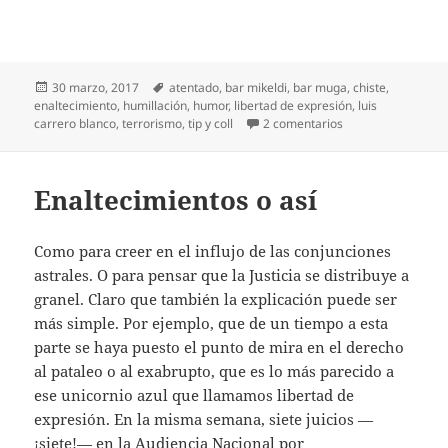
Publicado
Etiquetas
30 marzo, 2017
atentado
,
bar mikeldi
,
bar muga
,
chiste
,
el
enaltecimiento
,
humillación
,
humor
,
libertad de expresión
,
luis
en Chistes de Carr
carrero blanco
,
terrorismo
,
tip y coll
2 comentarios
Enaltecimientos o así
Como para creer en el influjo de las conjunciones
astrales. O para pensar que la Justicia se distribuye a
granel. Claro que también la explicación puede ser
más simple. Por ejemplo, que de un tiempo a esta
parte se haya puesto el punto de mira en el derecho
al pataleo o al exabrupto, que es lo más parecido a
ese unicornio azul que llamamos libertad de
expresión. En la misma semana, siete juicios —
¡siete!— en la Audiencia Nacional por