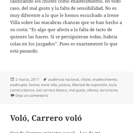
calificando los chistes como enaltecimiento, en todo
caso, del mal gusto y la falta de sensibilidad. No es
muy diferente a lo que le hemos escuchado a Irene
Villa sobre las macabras chanzas que se han hecho a
su costa: “Es algo que afecta a la falta de tacto de
quienes las hacen. Si se persiguieran todas, habría
colas en los juzgados”. Pues es exactamente lo que
está pasando.
Publicado
Etiquetas
2 marzo, 2017
audiencia nacional
,
chiste
,
enaltecimiento
,
el
exabrupto
,
humor
,
irene villa
,
justicia
,
libertad de expresión
,
lucía
carrero blanco
,
luis carrero blanco
,
mal gusto
,
ofensa
,
terrorismo
en Enaltecimientos o así
Deja un comentario
Voló, Carrero voló