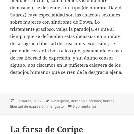
mentales. Incluso, como hemos visto no hace
demasiado, se defiende a un tipo (de nombre, David
Suárez) cuya especialidad son las chacotas sexuales
sobre mujeres con síndrome de Down. Lo
tristemente gracioso, valga la paradoja, es que al
tiempo que se defienden estas demasías en nombre
de la sagrada libertad de creación y expresión, se
pretende cerrar la boca a los que, justamente en uso
de esa libertad de expresión, y sin ánimo censor
alguno, nos ciscamos en la puñetera calavera de los
despojos humanos que se ríen de la desgracia ajena.
Publicado
Etiquetas
30 marzo, 2022
buen gusto
,
derecho a ofender
,
humor
,
el
en Otra vez los límite
libertad de expresión
,
mal gusto
5 comentarios
La farsa de Coripe