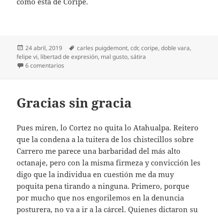
como esta de Coripe.
Publicado
Etiquetas
24 abril, 2019
carles puigdemont
,
cdr
,
coripe
,
doble vara
,
el
felipe vi
,
libertad de expresión
,
mal gusto
,
sátira
en La farsa de Coripe
6 comentarios
Gracias sin gracia
Pues miren, lo Cortez no quita lo Atahualpa. Reitero
que la condena a la tuitera de los chistecillos sobre
Carrero me parece una barbaridad del más alto
octanaje, pero con la misma firmeza y convicción les
digo que la individua en cuestión me da muy
poquita pena tirando a ninguna. Primero, porque
por mucho que nos engorilemos en la denuncia
posturera, no va a ir a la cárcel. Quienes dictaron su