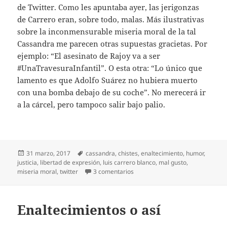
de Twitter. Como les apuntaba ayer, las jerigonzas
de Carrero eran, sobre todo, malas. Más ilustrativas
sobre la inconmensurable miseria moral de la tal
Cassandra me parecen otras supuestas gracietas. Por
ejemplo: “El asesinato de Rajoy va a ser
#UnaTravesuraInfantil”. O esta otra: “Lo único que
lamento es que Adolfo Suárez no hubiera muerto
con una bomba debajo de su coche”. No merecerá ir
a la cárcel, pero tampoco salir bajo palio.
Publicado
Etiquetas
31 marzo, 2017
cassandra
,
chistes
,
enaltecimiento
,
humor
,
el
justicia
,
libertad de expresión
,
luis carrero blanco
,
mal gusto
,
en Gracias sin gracia
miseria moral
,
twitter
3 comentarios
Enaltecimientos o así