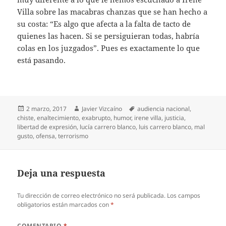
Villa sobre las macabras chanzas que se han hecho a
su costa: “Es algo que afecta a la falta de tacto de
quienes las hacen. Si se persiguieran todas, habría
colas en los juzgados”. Pues es exactamente lo que
está pasando.
Publicado
Autor
Etiquetas
2 marzo, 2017
Javier Vizcaíno
audiencia nacional
,
el
chiste
,
enaltecimiento
,
exabrupto
,
humor
,
irene villa
,
justicia
,
libertad de expresión
,
lucía carrero blanco
,
luis carrero blanco
,
mal
gusto
,
ofensa
,
terrorismo
Deja una respuesta
Tu dirección de correo electrónico no será publicada.
Los campos
obligatorios están marcados con
*
COMENTARIO
*