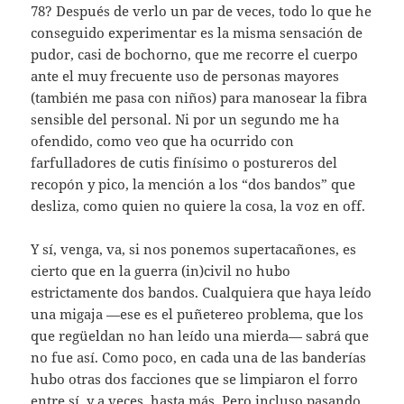
78? Después de verlo un par de veces, todo lo que he
conseguido experimentar es la misma sensación de
pudor, casi de bochorno, que me recorre el cuerpo
ante el muy frecuente uso de personas mayores
(también me pasa con niños) para manosear la fibra
sensible del personal. Ni por un segundo me ha
ofendido, como veo que ha ocurrido con
farfulladores de cutis finísimo o postureros del
recopón y pico, la mención a los “dos bandos” que
desliza, como quien no quiere la cosa, la voz en off.
Y sí, venga, va, si nos ponemos supertacañones, es
cierto que en la guerra (in)civil no hubo
estrictamente dos bandos. Cualquiera que haya leído
una migaja —ese es el puñetereo problema, que los
que regüeldan no han leído una mierda— sabrá que
no fue así. Como poco, en cada una de las banderías
hubo otras dos facciones que se limpiaron el forro
entre sí, y a veces, hasta más. Pero incluso pasando