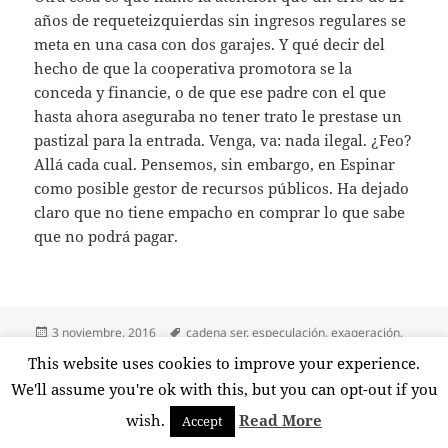
años de requeteizquierdas sin ingresos regulares se
meta en una casa con dos garajes. Y qué decir del
hecho de que la cooperativa promotora se la
conceda y financie, o de que ese padre con el que
hasta ahora aseguraba no tener trato le prestase un
pastizal para la entrada. Venga, va: nada ilegal. ¿Feo?
Allá cada cual. Pensemos, sin embargo, en Espinar
como posible gestor de recursos públicos. Ha dejado
claro que no tiene empacho en comprar lo que sabe
que no podrá pagar.
Publicado
Etiquetas
3 noviembre, 2016
cadena ser
,
especulación
,
exageración
,
el
pablo iglesias turrión
,
podemos
,
prisa
,
ramón espinar
,
tarjetas black
,
This website uses cookies to improve your experience.
en El foco sobre Espinar
vpo
3 comentarios
We'll assume you're ok with this, but you can opt-out if you
wish.
Read More
Accept
Funciona gracias a WordPress