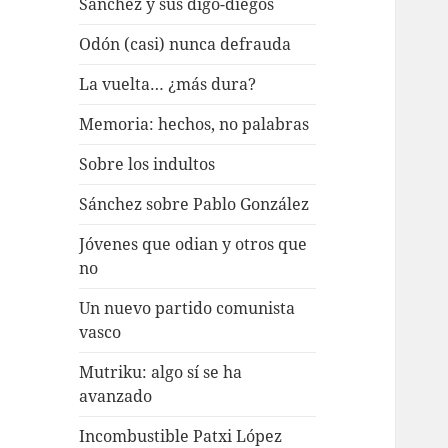
Sánchez y sus digo-diegos
Odón (casi) nunca defrauda
La vuelta… ¿más dura?
Memoria: hechos, no palabras
Sobre los indultos
Sánchez sobre Pablo González
Jóvenes que odian y otros que
no
Un nuevo partido comunista
vasco
Mutriku: algo sí se ha
avanzado
Incombustible Patxi López