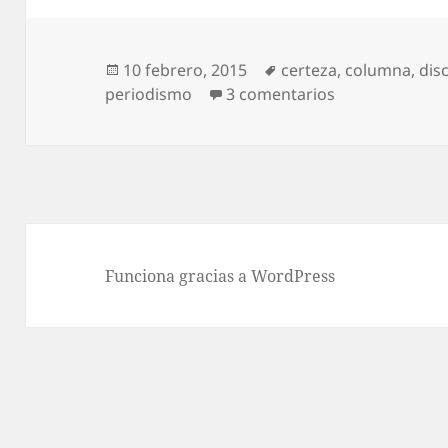
Publicado
Etiquetas
10 febrero, 2015
certeza
,
columna
,
dis
el
en Mil column
periodismo
3 comentarios
Funciona gracias a WordPress