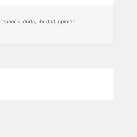
crepancia
,
duda
,
libertad
,
opinión
,
as